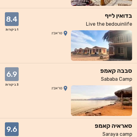
בדואין לייף
8.4
Live the bedouinlife
1
ביקורות
טראבין
סבבה קאמפ
6.9
Sababa Camp
3
ביקורות
טראבין
סאראיה קאמפ
9.6
Saraya camp