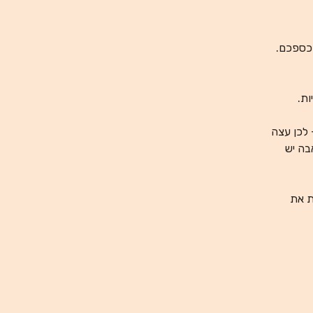
מכספכם.
ות.
 לכן עצה
בה יש
ת את