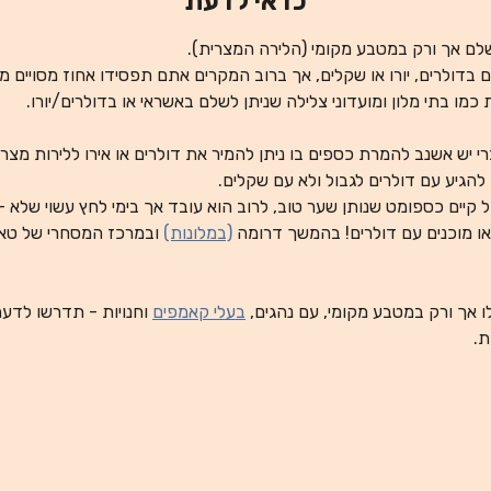
כדאי לדעת
לשלם אך ורק במטבע מקומי (הלירה המצרית).
ם בדולרים, יורו או שקלים, אך ברוב המקרים אתם תפסידו אחוז מסויים 
כמו בתי מלון ומועדוני צלילה שניתן לשלם באשראי או בדולרים/יורו.
 יש אשנב להמרת כספים בו ניתן להמיר את דולרים או אירו ללירות מצרי
להגיע עם דולרים לגבול ולא עם שקלים.
ל קיים כספומט שנותן שער טוב, לרוב הוא עובד אך בימי לחץ עשוי שלא -
ו מוכנים עם דולרים! בהמשך דרומה
(במלונות)
ובמרכז המסחרי של טא
ו אך ורק במטבע מקומי, עם נהגים,
בעלי קאמפים
וחנויות - תדרשו לדע
ת.