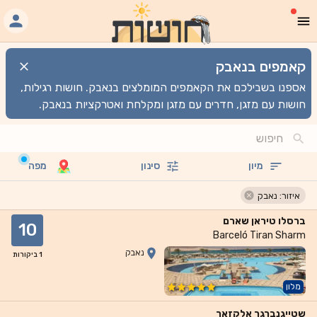
קאמפים בנאבק
אספנו בשבילכם את הקאמפים המומלצים בנאבק. חושות רגילות,
חושות עם מזגן, חדרים עם מזגן ומקלחת ואטרקציות בנאבק.
מיון
סינון
מפה
איזור: נאבק
ברסלו טיראן שארם
10
Barceló Tiran Sharm
נאבק
1
ביקורות
מלון
שטייגנברגר אלקזאר