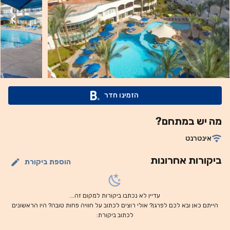
ספורט מים. בריכת שחייה נפרדת לילדים זמינה גם היא. המלון
נמצא ממש במרכז אזור הבילוי והקניות של שארם א-שייח‘
(Sharm El Sheikh). הפארקים הלאומיים נאבק (Nabq) וראס
מוחמד (Ras Mohamed) נמצאים במרחק של 15 דקות נסיעה
ברכב.
הזמינו חדר
מה יש במתחם?
אינטרנט
ביקורות אחרונות
הוספת ביקורת
עדיין לא נכתבו ביקורות למקום זה...
הייתם כאן ובא לכם לפרגן? אולי רוצים לכתוב על חוויה פחות טובה? היו הראשונים
לכתוב ביקורת: