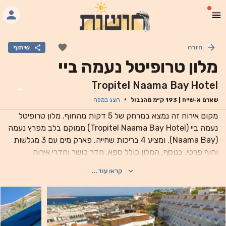
חזרה
שיתוף
מלון טרופיטל נעמה ביי
Tropitel Naama Bay Hotel
-
·
שארם א-שייח
|
193
ק״מ מהגבול
הצג במפה
מקום אירוח זה נמצא במרחק של 5 דקות מהחוף. מלון טרופיטל
נעמה ביי (Tropitel Naama Bay Hotel) ממוקם בלב מפרץ נעמה
(Naama Bay), ומציע 4 בריכות שחייה, פארק מים עם 3 מגלשות
וחוף פרטי. בנוסף, המלון כולל ספא, חדר כושר וחדרי אירוח
מודרניים ומרווחים. כל החדרים כוללים מרפסת שמשקיפה לטיילת
קראו עוד...
מפרץ נעמה, לאזור הבריכה או לים סוף. בנוסף, כל החדרים גם
כוללים מיני בר וטלוויזיה בלוויין. 5 המסעדות שפועלות באתר
מציעות מגוון של מנות בינלאומיות ומסורתיות. קוקטיילים וחטיפים
מוגשים בבר שלצד הבריכה, ושירות חדרים זמין 24 שעות ביממה.
אפשרויות הפנאי במלון כוללות תוכנית הפעלה יומית, צלילה ומרכז