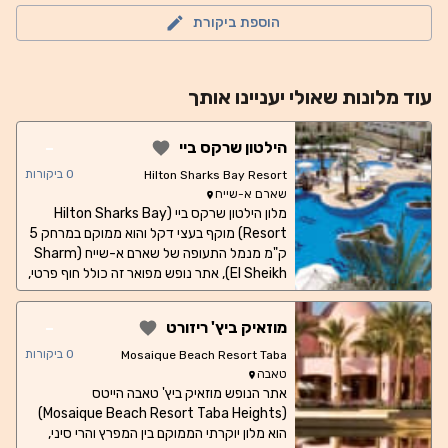
הוספת ביקורת
עוד
מלונות
שאולי יעניינו אותך
-
הילטון שרקס ביי
0
ביקורות
Hilton Sharks Bay Resort
שארם א-שייח
מלון הילטון שרקס ביי (Hilton Sharks Bay
Resort) מוקף בעצי דקל והוא ממוקם במרחק 5
ק"מ מנמל התעופה של שארם א-שייח (Sharm
El Sheikh), אתר נופש מפואר זה כולל חוף פרטי,
בידור מעולה לכל המשפחה ומגוון פעילויות פנאי
וספורט מים. כל החדרים מעוצבים בסגנון מודרני
-
מוזאיק ביץ' ריזורט
וכוללים מרפסת פרטית. החדרים מציעים גם
טלוויזיה בעלת מסך שטוח, ומקרר. חדר הרחצה
0
ביקורות
Mosaique Beach Resort Taba
מצויד באמבטיה ובחלוק רחצה. אתר הנופש
טאבה
Heights
אתר הנופש מוזאיק ביץ' טאבה הייטס
מתגאה ב-7 בריכות חיצוניות, ובטרסה המציעה
שפע של מקום למנוחה. האורחים יכולים לשמור
(Mosaique Beach Resort Taba Heights)
על שגרת האימונים שלהם באמצעות מתקני
הוא מלון יוקרתי הממוקם בין המפרץ והרי סיני,