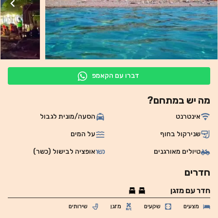
דברו עם הקאמפ
מה יש במתחם?
אינטרנט
הסעה/מונית לגבול
שנירקול בחוף
על המים
טיולים מאורגנים
אופציה לבישול (כשר)
חדרים
חדר עם מזגן
מצעים
שקעים
מזגן
שירותים