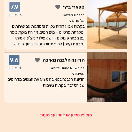
7.9
ספארי ביץ׳
6
ביקורות
Safari Beach
אל מחש
בקתות אבן גדולות נקיות וממוזגות עם שירותים
ומקלחת פרטיים + מים חמים. ארוחת בוקר: בופה
עם מבחר פינוקים - ויש אפילו קפוצ'ינו אמיתי
(מכונת קפה) החוף מסודר וכיפי ובתוך הים יש
מזרנים צפים לשיזוף מיטב. יש בריכה מקום
מהמם, צימחייה, תאורת לילה ושבילי הליכה
9.6
הדיונה הלבנה נואיבה
מסודרים. הצוות אדיב ודואג להכל!
1
ביקורות
White Dune Nuweiba
נואיבה
הדיונה הלבנה בנואיבה מציע את הנופים מדהימים
של המדבר ובקתות נעימות
הוסיפו מידע או דווחו על טעות