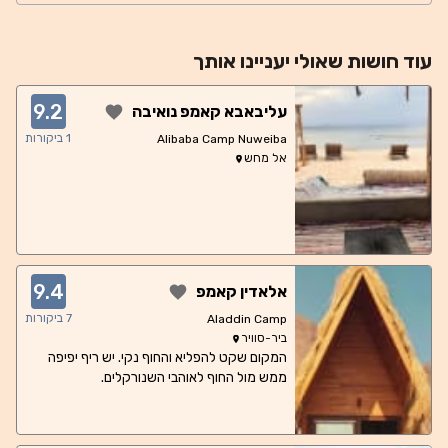
עוד
חושות
שאולי יעניינו אותך
9.2
עליבאבא קאמפ נואיבה
1
ביקורות
Alibaba Camp Nuweiba
אל מחש
9.4
אלאדין קאמפ
7
ביקורות
Aladdin Camp
ביר-סוויר
המקום שקט להפליא והחוף נקי. יש ריף יפיפה
ממש מול החוף לאוהבי השנורקלים.