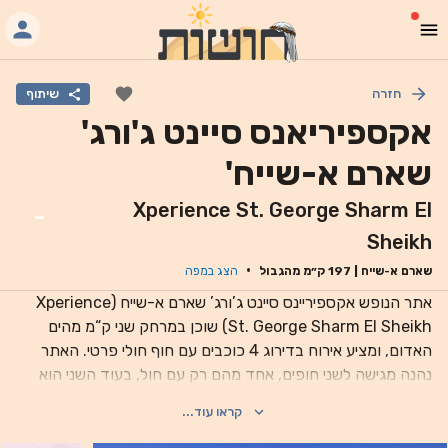
חזרה
שיתוף
אקספיריאנס סיינט ג'ורג'
שארם א-שייח'
Xperience St. George Sharm El
-
Sheikh
·
שארם א-שייח
|
197
ק״מ מהגבול
הצג במפה
אתר הנופש אקספיריינס סיינט ג’ורג’ שארם א-שייח (Xperience
St. George Sharm El Sheikh) שוכן במרחק שני ק“מ מהים
האדום, ומציע אירוח בדירוג 4 כוכבים עם חוף חולי פרטי. האתר
נהנה מגישה לשני חופים, אחד מהם רק עם חול, בעוד השני הוא
חוף אלמוגים עבור צלילה ושנורקלינג. מקום האירוח כולל 4 בריכות
קראו עוד...
חיצוניות, טרסת שמש וחוף פרטי עם חול זהוב, בו תוכלו למצוא
מסעדת חוף ובר חוף. הפארק הלאומי ראס מוחמד (Ras