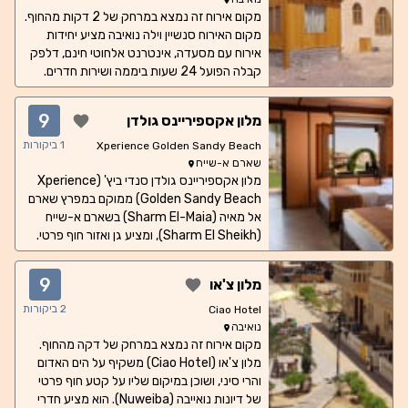
נוף הררי מוצעת בכל יחידות האירוח. שירות
מקום אירוח זה נמצא במרחק של 2 דקות מהחוף.
מקום האירוח סנשיין וילה נואיבה מציע יחידות
השכרת רכב ואופניים זמין באתר. נקודות עניין
אירוח עם מסעדה, אינטרנט אלחוטי חינם, דלפק
פופולריות סמוכות כוללות את איל גארדן - כניסה
לאתר הצלילה (Eel Garden - dive site
קבלה הפועל 24 שעות ביממה ושירות חדרים.
מקום האירוח ממוקם במרחק של 4.4 ק"מ מנמל
entry), את מרכז הצלילה דייב ארג' (Dive Urge
המעבורת של נואיבה, ומספק בר וחניה פרטית
- Dive Centre) ואת פנטסי דייברס (Fantasea
9
מלון אקספיריינס גולדן
ללא תשלום.
Divers). נמל התעופה הקרוב ביותר הוא נמל
סנדי ביץ'
התעופה הבינלאומי שארם א-שייח', שנמצא
1
ביקורות
Xperience Golden Sandy Beach
במרחק של 95 ק"מ, ושירות הסעות מ/אל נמל
שארם א-שייח
התעופה זמין באתר תמורת תשלום נוסף.
מלון אקספיריינס גולדן סנדי ביץ' (Xperience
Golden Sandy Beach) ממוקם במפרץ שארם
אל מאיה (Sharm El-Maia) בשארם א-שייח
(Sharm El Sheikh), ומציע גן ואזור חוף פרטי.
כל חדרי האירוח כוללים טלוויזיה בלוויין, אמצעים
להכנת תה וקפה, מיזוג אוויר, טרסה וארון בגדים.
9
מלון צ'או
השוק הישן נמצא במרחק של 5 דקות הליכה
מהמלון, בעוד שמרינת טראבקו (Travco
2
ביקורות
Ciao Hotel
Marina) נמצאת במרחק של 14 דקות הליכה.
נואיבה
נמל התעופה הקרוב ביותר הוא נמל התעופה
מקום אירוח זה נמצא במרחק של דקה מהחוף.
הבינלאומי של שארם א-שייח (Sharm el-
מלון צ'או (Ciao Hotel) משקיף על הים האדום
Sheikh International Airport), הממוקם
והרי סיני, ושוכן במיקום שליו על קטע חוף פרטי
במרחק של 17 ק"מ מהמלון.
של דיונות נואייבה (Nuweiba). הוא מציע חדרי