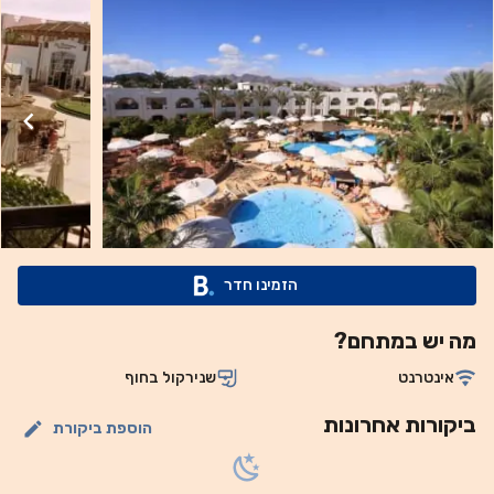
Mohammed) נמצא במרחק של 30 ק”מ מהאתר. חדרי האירוח
מציעים מיזוג אוויר, חדרי רחצה פרטיים, טלוויזיה בלוויין ושולחן
עבודה. תוכלו ליהנות מארוחת הבוקר במסעדת המלון או בפרטיות
של חדרכם. אתר הנופש מציע מסעדת א-לה-קארט ומזנון,
וארוחות צהריים ארוזות. תפריטים לבעלי צרכים תזונתיים מיוחדים
זמינים על פי בקשה גם כן. תוכלו להתרווח במרכז הספא והכושר,
הכולל סאונה ואמבט עיסוי, וליהנות גם ממתקני ספורט מים, טניס
שולחן, ביליארד וכדורעף. נמל התעופה הבינלאומי של שארם
א-שייח (Sharm el-Sheikh) נמצא במרחק 18 ק”מ בלבד מאתר
הנופש, ומקום האירוח יוכל לארגן עבורכם שירות הסעות וחניה
הזמינו חדר
פרטית חינם במקום. נעמה ביי (Naama Bay) והשוק הישן נמצאים
במרחק של 5 ק"מ מהאתר, ואוטובוס הסעות זמין.
מה יש במתחם?
אינטרנט
שנירקול בחוף
ביקורות אחרונות
הוספת ביקורת