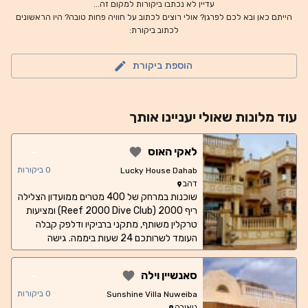
עדיין לא נכתבו ביקורות למקום זה...
הייתם כאן ובא לכם לפרגן? אולי רוצים לכתוב על חוויה פחות טובה? היו הראשונים
לכתוב ביקורת:
הוספת ביקורת
עוד
מלונות
שאולי יעניינו אותך
-
לאקי האוס
0
ביקורות
Lucky House Dahab
דהב
שוכנות במרחק של 400 מטרים ממועדון הצלילה
ריף 2000 (Reef 2000 Dive Club) ומציעות
טרקלין משותף, מתקני ברביקיו ודלפק קבלה
העומד לשרותכם 24 שעות ביממה. גישה
חופשית לאינטרנט אלחוטי זמינה במקום. הדירה
מספקת לאורחים פטיו, נוף לים, פינת ישיבה,
-
סאנשיין וילה
טלוויזיה בלוויין בעלת מסך שטוח, מטבח מאובזר
במלואו עם מקרר וכיריים, וחדר רחצה פרטי עם
0
ביקורות
Sunshine Villa Nuweiba
אמבט עיסוי ומוצרי טיפוח ללא תשלום. טרסה עם
נואיבה