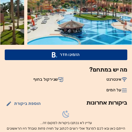
ופיצה. קוקטיילים מוגשים בברים המציעים שירות מלא. השוק הישן
נמצא במרחק של 25 ק"מ, ונמל התעופה הבינלאומי שארם א-שייח'
נמצא במרחק של 5 ק"מ משם. חניה פרטית זמינה באתר ללא
תשלום.
הזמינו חדר
מה יש במתחם?
אינטרנט
שנירקול בחוף
על המים
ביקורות אחרונות
הוספת ביקורת
עדיין לא נכתבו ביקורות למקום זה...
הייתם כאן ובא לכם לפרגן? אולי רוצים לכתוב על חוויה פחות טובה? היו הראשונים