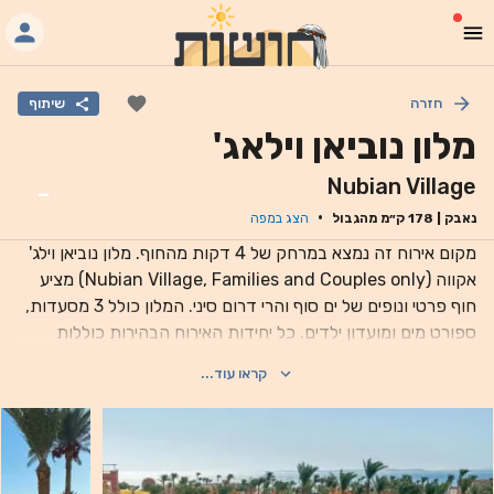
חזרה
שיתוף
מלון נוביאן וילאג'
Nubian Village
-
·
נאבק
|
178
ק״מ מהגבול
הצג במפה
מקום אירוח זה נמצא במרחק של 4 דקות מהחוף. מלון נוביאן וילג'
אקווה (Nubian Village, Families and Couples only) מציע
חוף פרטי ונופים של ים סוף והרי דרום סיני. המלון כולל 3 מסעדות,
ספורט מים ומועדון ילדים. כל יחידות האירוח הבהירות כוללות
מרפסת או טרסה שמשקיפה לגן, לים או לבריכה. כל החדרים
קראו עוד...
כוללים טלוויזיה בלוויין, מיני בר וארון בגדים. סוויטות הרויאל כוללות
סלון גדול ואמבט ספא. אתר הנופש כולל ספא מלא עם סאונה
ועיסוים מקצועיים. תוכלו גם ליהנות משחיה באזור הבריכה
המעוצב, והאתר גם כולל טניס, ביליארד ומרכז צלילה. המסעדות
הרבות באתר כוללות מנות איטלקיות משובחות, פירות ים איכותיים