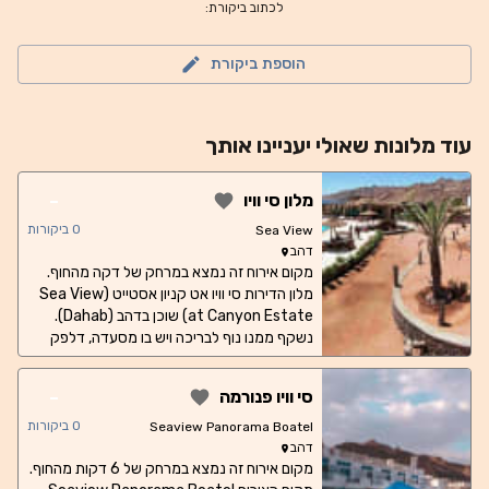
לכתוב ביקורת:
הוספת ביקורת
עוד
מלונות
שאולי יעניינו אותך
-
מלון סי וויו
0
ביקורות
Sea View
דהב
מקום אירוח זה נמצא במרחק של דקה מהחוף.
מלון הדירות סי וויו אט קניון אסטייט (Sea View
at Canyon Estate) שוכן בדהב (Dahab).
נשקף ממנו נוף לבריכה ויש בו מסעדה, דלפק
קבלה הפועל 24 שעות ביממה, בר, גינה, בריכה
חיצונית וטרסה. תוכלו ליהנות במקום מחניה
-
סי וויו פנורמה
פרטית חינם ומגישה חופשית לאינטרנט אלחוטי.
חלק מיחידות האירוח כוללות טלוויזיה עם מסך
0
ביקורות
Seaview Panorama Boatel
שטוח וערוצי לוויין, מטבח מאובזר במלואו עם
דהב
מקרר, וחדר רחצה פרטי עם בידה ומייבש שיער.
מקום אירוח זה נמצא במרחק של 6 דקות מהחוף.