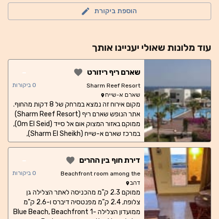
הוספת ביקורת
עוד
מלונות
שאולי יעניינו אותך
-
שארם ריף ריזורט
0
ביקורות
Sharm Reef Resort
שארם א-שייח
מקום אירוח זה נמצא במרחק של 8 דקות מהחוף.
אתר הנופש שארם ריף (Sharm Reef Resort)
ממוקם באזור המצוק אום אל סייד (Om El Seid),
במרכז שארם א-שייח (Sharm El Sheikh),
ומציע חוף פרטי ושתי בריכות חיצוניות עם טרסה
וכיסאות נוח. מפרץ נעמה (Naama Bay) נמצא
-
דירת חוף בין ההרים
במרחק 10 דקות נסיעה, וקניון איל מרקאטו (Il
Mercato Mall) נמצא במרחק הליכה קצרה
0
ביקורות
Beachfront room among the
משם. החדרים כוללים מרפסת או טרסה עם נוף
דהב
Mountains
ממוקם 2.3 ק"מ מהכניסה לאתר הצלילה גן
לגינה או לבריכה ומיזוג אוויר, וחלקם מציעים גם
צלופח, 2.4 ק"מ מפנטסיה דיברס ו-2.6 ק"מ
מטבח עם פינת אוכל. בבוקר מוגש במקום מזנון
ארוחת בוקר. מסעדת המלון מגישה ארוחות
ממועדון הצלילה Blue Beach, Beachfront 1-