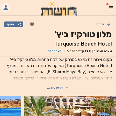
חזרה
שיתוף
מלון טורקיז ביץ'
Turquoise Beach Hotel
-
·
שארם א-שייח
|
199
ק״מ מהגבול
הצג במפה
מקום אירוח זה נמצא במרחק של דקה מהחוף. מלון טורקיז ביץ'
(Turquoise Beach Hotel) ממוקם על חוף הים האדום, במפרץ
אל שארם מאיה (El Sharm Maya Bay), הפופולרי ביותר בזכות
אתרי הצלילה שלו. המלון מציע חוף פרטי וטהור, בריכה מקורה
וחיצונית עם טרסה עם כיסא נוח. כל החדרים והדירות משקיפים
קראו עוד...
לגינה, לים או לבריכה, וכל יחידה כוללת טלוויזיה בלוויין, ארון בגדים
וטלפון. הדירה כוללת חדר מגורים עם ספה, בעוד שחלק מהחדרים
כוללים מרפסת או פאטיו. המסעדה הראשית מגישה שלוש ארוחות
ביום, בהן ארוחת בוקר, צהריים וערב. ארוחת בוקר בסגנון מזנון
מוגשת מדי יום, ואילו התמחויות א-לה קארט מוגשות בערב. שירות