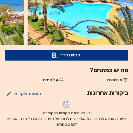
חדרים זמין 24 שעות ביממה. אורחים שרוצים לקחת שיעורי צלילה
יכולים לבחור את השירותים המקצועיים המוצעים על ידי מרכז
הצלילה במלון. ספורט מים זמין באתר כולל שנורקלינג וגלישת רוח,
וניתן להזמין גם טיפולי עיסוי מרגיעים על פי בקשה. השוק העתיק
בשארם א שייח' (Sharm El Sheikh) ממוקם במרחק של 500
מטרים הליכה, ונמל התעופה שארם א שייח' נמצא במרחק 20
דקות נסיעה. הסעה מ/אל נמל התעופה זמינה על פי בקשה.
הזמינו חדר
מה יש במתחם?
אינטרנט
על המים
ביקורות אחרונות
הוספת ביקורת
עדיין לא נכתבו ביקורות למקום זה...
הייתם כאן ובא לכם לפרגן? אולי רוצים לכתוב על חוויה פחות טובה? היו הראשונים
לכתוב ביקורת: