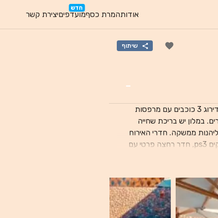
חדש
אודות
המרת כסף
מועדפים
יצירת קשר
שיתוף
-
במלון סאנסט דהב (Sunset Dahab) תוכלו ליהנות מיחידות אירוח בדירוג 3 כוכבים עם מרפסות
ת ביממה ושירות חדרים. במלון יש בריכת שחייה
חיצונית, נוף לבריכה, מסעדה בה תוכלו ליהנות מארוחה ובר בו תוכלו ליהנות ממשקה. חדרי האירוח
כוללים מיזוג אוויר, טלוויזיה עם מסך שטוח וערוצי לוויין, קונסולת משחקים ps3, חדר רחצה פרטי עם
מקום האירוח טרסה. תוכלו ליהנות מפעילויות בדהב
ולריות בקרבת המלון כוללות את מרכז הצלילה
פינגווין דייברס (Penguin Divers), את סדק פוליקליניק (Sadec Polyclinic) ואת אדוונצ'ר ספורט
(Adventure Sport Diving and Safari). נמל התעופה הקרוב ביותר הוא נמל
התעופה הבינלאומי שארם-א-שייח (Sharm el-Sheikh International) שנמצא במרחק 58 ק“מ,