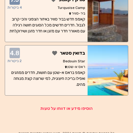
4
ביקורות
Turquoise Camp
ביר-סוויר
קאמפ חדש בביר סוויר באיזור הצפוני והכי קרוב
לגבול. חדרים חדשים מכל הסוגים חושה רגילה
עם מאוורר חדר עם מזגן או חדר מזגן ושירוקלחת
4.8
בדואין סטאר
2
ביקורות
Bedouin Star
ראס א-שטן
קאמפ בראס א-שטן עם חושות, חדרים ממוזגים
ואפילו בריכה חיצונית, למי שרוצה קצת מנוחה
מהים.
הוסיפו מידע או דווחו על טעות