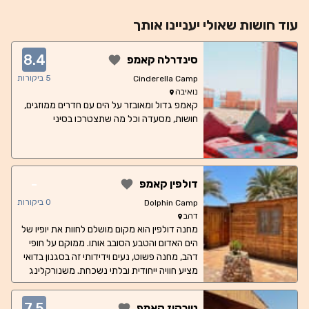
עוד
חושות
שאולי יעניינו אותך
8.4
סינדרלה קאמפ
5
ביקורות
Cinderella Camp
נואיבה
קאמפ גדול ומאובזר על הים עם חדרים ממוזגים,
חושות, מסעדה וכל מה שתצטרכו בסיני
-
דולפין קאמפ
0
ביקורות
Dolphin Camp
דהב
מחנה דולפין הוא מקום מושלם לחוות את יופיו של
הים האדום והטבע הסובב אותו. ממוקם על חופי
דהב, מחנה פשוט, נעים וידידותי זה בסגנון בדואי
מציע חוויה ייחודית ובלתי נשכחת. משנורקלינג
במים הצלולים ועד ליופיו של המדבר הסמוך,
המחנה מגיע עם חדרי אירוח נוחים וצוות ידידותי
7.5
טורקיז קאמפ