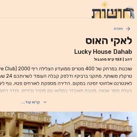
חזרה
לאקי האוס
Lucky House Dahab
דהב
|
123
ק״מ מהגבול
טרקלין מש
לאינטרנט אלחוטי זמינה במקום. הדירה מספקת לאורחים פטי
בעלת מסך שטוח, מטבח מאובזר במלואו עם מקרר וכיריים, וחדר רחצה 
טיפוח ל
קראו עוד...
(Fantasea Divers). נמל התעופה הקרוב ביותר הוא נמל התע
במרחק של 95 ק"מ, ושירות הסעות מ/אל נמל התעופה זמין באתר תמורת תשלום נוסף.