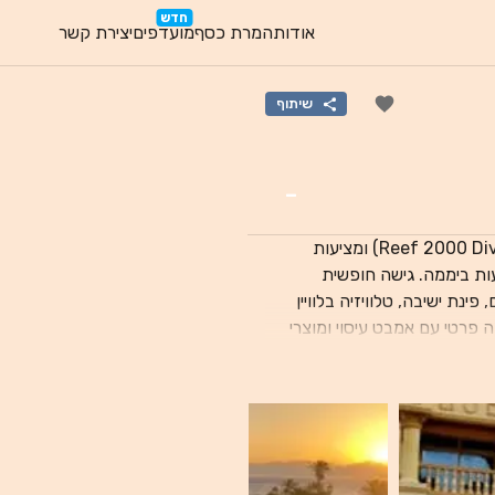
חדש
אודות
המרת כסף
מועדפים
יצירת קשר
שיתוף
-
שוכנות במרחק של 400 מטרים ממועדון הצלילה ריף 2000 (Reef 2000 Dive Club) ומציעות
ותף, מתקני ברביקיו ודלפק קבלה העומד לשרותכם 24 שעות ביממה. גישה חופשית
ו, נוף לים, פינת ישיבה, טלוויזיה בלוויין
פרטי עם אמבט עיסוי ומוצרי
לא תשלום. טרסה עם נוף הררי מוצעת בכל יחידות האירוח. שירות השכרת רכב ואופניים זמין
באתר. נקודות עניין פופולריות סמוכות כוללות את איל גארדן - כניסה לאתר הצלילה (Eel Garden -
dive site entry), את מרכז הצלילה דייב ארג' (Dive Urge - Dive Centre) ואת פנטסי דייברס
ופה הבינלאומי שארם א-שייח', שנמצא