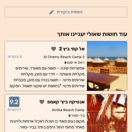
הוספת ביקורת
עוד
חושות
שאולי יעניינו אותך
-
אל קמי ביץ 2
0
ביקורות
Al Chemy Beach Camp 2
ראס א-שטן
אפשרויות שינה: - חושה עם מאוורר, שירותים
מקלחת משותף. - חדר עם מזגן, מקלחת
שירותים פרטי. - חושה בנויה עם מזגן, מקלחת
שירותים פרטי. *בחושות יש שקעי חשמל. המקום
מכיל מקום ל: - זוגות . - שלשות. - משפחות. -
לא בחגים, יחידים. מיקום: - קמפ נמצא על רצועת
9.2
אנטיקה ביץ׳ קאמפ
ראס אה שטן. - 45 דקות נסיעה מהגבול. - 10
דקות נסיעה מנוואיבה. אטרקציות: - טיולים לבלו
1
ביקורות
Antika Beach Camp
לאגון. - טיולים לרס אבו גאלום. - טיולים לוואדי
ביר-סוויר
מקום נעים מאוד בו תוכלו לאכול ארוחות וליהנות
וואשוואשי. - נסיעה לשווקי לילה. - טיולי ג׳יפים. -
מאחד מחופי החול היפים ביותר בביר-סוויר.
השכרת ציוד צלילה. - אפשר לקחת שנורקלים