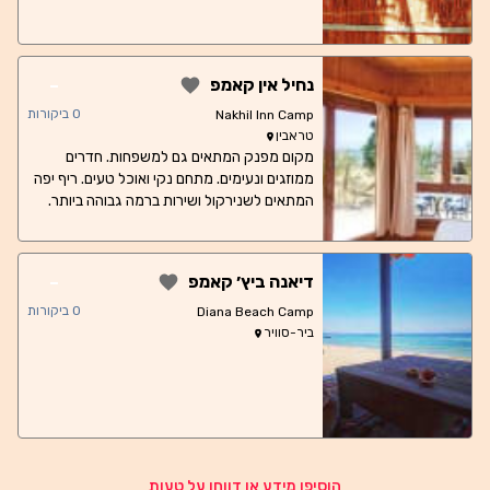
במקום. מידע נוסף: - המסעדה פתוחה מ 08:00
עד 24:00. - ניתן להחליף כסף במקום (המרה
לשני הכיוונים). - במסעדה יש ששבש, אינטרנט.
-
נחיל אין קאמפ
0
ביקורות
Nakhil Inn Camp
טראבין
מקום מפנק המתאים גם למשפחות. חדרים
ממוזגים ונעימים. מתחם נקי ואוכל טעים. ריף יפה
המתאים לשנירקול ושירות ברמה גבוהה ביותר.
-
דיאנה ביץ׳ קאמפ
0
ביקורות
Diana Beach Camp
ביר-סוויר
הוסיפו מידע או דווחו על טעות