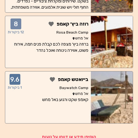
בשקט. שירותים ומקלחת ציבוריים - נפרדים.
החוף חולי ויש שונית אלמוגים. אווירה משפחתית,
טיולים להרים.
8
רוזה ביץ׳ קאמפ
12
ביקורות
Rosa Beach Camp
אל מחש
ברוזה ביץ׳ מצפה לכם קבלת פנים חמה, אירוח
פשוט, אווירה נינוחה ואוכל נהדר
9.6
בייואטש קאמפ
1
ביקורות
Baywatch Camp
אל מחש
קאמפ שקט ורגוע באל מחש
הוסיפו מידע או דווחו על טעות