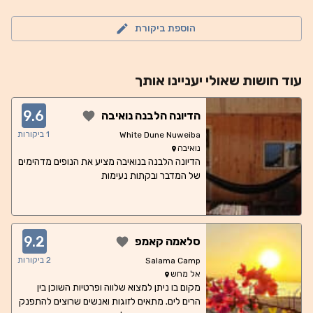
הוספת ביקורת
עוד
חושות
שאולי יעניינו אותך
9.6
הדיונה הלבנה נואיבה
1
ביקורות
White Dune Nuweiba
נואיבה
הדיונה הלבנה בנואיבה מציע את הנופים מדהימים
של המדבר ובקתות נעימות
9.2
סלאמה קאמפ
2
ביקורות
Salama Camp
אל מחש
מקום בו ניתן למצוא שלווה ופרטיות השוכן בין
הרים לים. מתאים לזוגות ואנשים שרוצים להתפנק