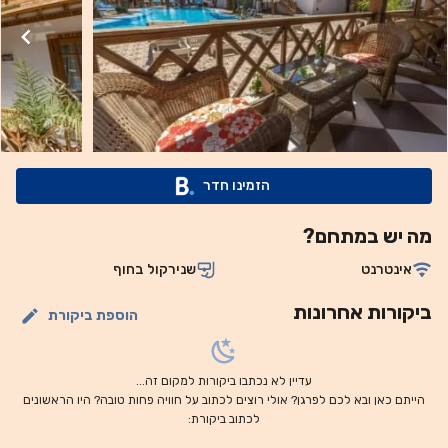
נמצא במרחק שעת נסיעה מנמל התעופה הבינלאומי של שארם א
שייח' (Sharm el Sheikh International Airport). דלפק
הקבלה של המלון, הפתוח 24 שעות ביממה, יכול לארגן שירותי
הסעות מ/ אל נמל התעופה.
הזמינו חדר
מה יש במתחם?
אינטרנט
שנירקול בחוף
ביקורות אחרונות
הוספת ביקורת
עדיין לא נכתבו ביקורות למקום זה...
הייתם כאן ובא לכם לפרגן? אולי רוצים לכתוב על חוויה פחות טובה? היו הראשונים
לכתוב ביקורת: