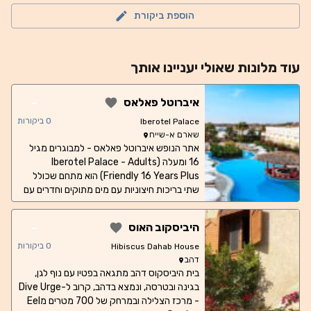
הוספת ביקורת
עוד
מלונות
שאולי יעניינו אותך
-
איברוטל פאלאס
0
ביקורות
Iberotel Palace
שארם א-שייח
אתר הנופש איברוטל פאלאס - למבוגרים מגיל
16 ומעלה (Iberotel Palace - Adults
Friendly 16 Years Plus) הוא מתחם שכולל
שתי בריכות חיצוניות עם מים מתוקים וחדרים עם
מרפסות שמשקיפות למפרץ שארם אל-מאיה
(Sharm El Maya Bay). יש במקום האירוח
-
היביסקוב האוס
שירות הפלגות לחוף אלמוגים. כל חדרי האירוח
כוללים מרפסת או טרסה פרטית ומרוהטת עם נוף
0
ביקורות
Hibiscus Dahab House
של הבריכה, הים או הגינה. חדרים מחוברים
דהב
וחדרים נגישים זמינים על פי בקשה. ב-8
בית היביסקוס דהב מתגאה בפטיו עם נוף לגן,
המסעדות והברים שבאתר תוכלו ליהנות ממנות
בגינה ובטרסה, ונמצא בדהב, קרוב ל-Dive Urge
בינלאומיות ומבידור לילי. תוכלו לבחור בין
- מרכז הצלילה ובמרחק של 700 מטרים מEel