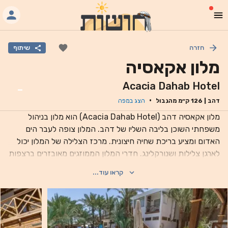
חזרה
שיתוף
מלון אקאסיה
Acacia Dahab Hotel
-
·
דהב
|
126
ק״מ מהגבול
הצג במפה
מלון אקאסיה דהב (Acacia Dahab Hotel) הוא מלון בניהול
משפחתי השוכן בליבה השליו של דהב. המלון צופה לעבר הים
האדום ומציע בריכת שחיה חיצונית. מרכז הצלילה של המלון יכול
לארגן צלילות ושנורקלינג. חדרי המלון הממוזגים מאובזרים ברצפות
אריחים, בריהוט מעץ ובטלוויזיות בעלות מסך שטוח. גישה חופשית
קראו עוד...
לאינטרנט אלחוטי זמינה באזורים הציבוריים של המלון. מסעדת
Sahara Restaurant and Grill מגישה מנות מהמטבח המזרח
תיכוני ומנות פיוז'ן ים תיכוניות. תוכלו ליהנות ממשקה באווירה
קלילה בטרקלין הקוקטיילים Mazaj Cocktail Lounge, המציע
הופעות מוזיקה חיה וג'ז אוריינטלי, כמו גם שולחנות ביליארד. המלון