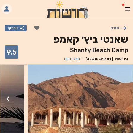
חזרה
שיתוף
שאנטי ביץ׳ קאמפ
Shanty Beach Camp
9.5
·
ביר-סוויר
|
41
ק״מ מהגבול
הצג במפה