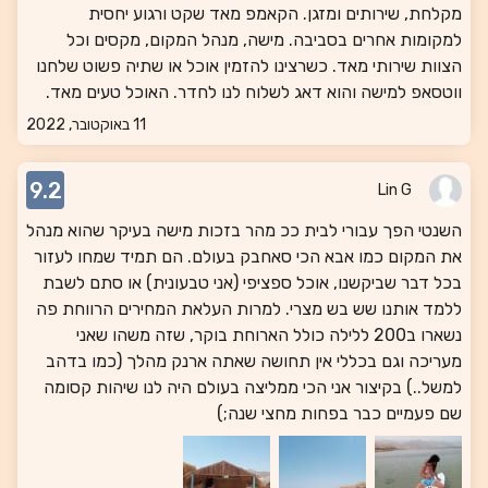
מקלחת, שירותים ומזגן. הקאמפ מאד שקט ורגוע יחסית
למקומות אחרים בסביבה. מישה, מנהל המקום, מקסים וכל
הצוות שירותי מאד. כשרצינו להזמין אוכל או שתיה פשוט שלחנו
ווטסאפ למישה והוא דאג לשלוח לנו לחדר. האוכל טעים מאד.
11 באוקטובר, 2022
9.2
Lin G
השנטי הפך עבורי לבית ככ מהר בזכות מישה בעיקר שהוא מנהל
את המקום כמו אבא הכי סאחבק בעולם. הם תמיד שמחו לעזור
בכל דבר שביקשנו, אוכל ספציפי (אני טבעונית) או סתם לשבת
ללמד אותנו שש בש מצרי. למרות העלאת המחירים הרווחת פה
נשארו ב200 ללילה כולל הארוחת בוקר, שזה משהו שאני
מעריכה וגם בכללי אין תחושה שאתה ארנק מהלך (כמו בדהב
למשל..) בקיצור אני הכי ממליצה בעולם היה לנו שיהות קסומה
שם פעמיים כבר בפחות מחצי שנה;)