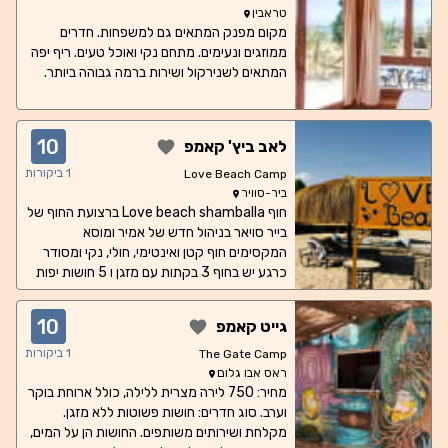
טראבין
מקום מפנק המתאים גם למשפחות. חדרים
ממוזגים ונעימים. מתחם נקי ואוכל טעים. ריף יפה
המתאים לשנירקול ושירות ברמה גבוהה ביותר.
10
לאב ביץ' קאמפ
1
ביקורות
Love Beach Camp
ביר-סוויר
חוף Love beach shamballa ברצועת החוף של
בייר סויאר בניהול חדש של אמיר ומוסא
המקסימים חוף קטן ואינטימי, חולי, נקי ומסודר
כרגע יש בחוף 3 בקתות עם מזגן ו 5 חושות יפות
לכולם שירותים ומקלחת משותפים נקיים
ומסודרים אוכל טעים והכי חשוב אוירה מזמינה עם
10
גייט קאמפ
אנרגיות טובות של סיני זאת שהתגעגענו אליה .
1
ביקורות
The Gate Camp
ראס אבו גלום
מחיר: 750 לירה מצרית ללילה, כולל ארוחת בוקר
וערב. סוג חדרים: חושות פשוטות ללא מזגן.
מקלחת ושירותים משותפים. החושות הן על המים,