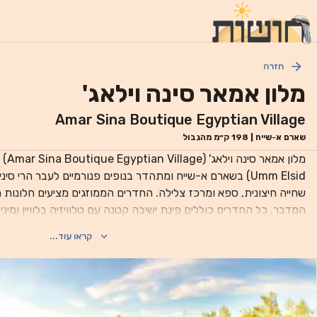
חזרה
מלון אמאר סינה וילאג'
Amar Sina Boutique Egyptian Village
שארם א-שייח
|
198
ק״מ מהגבול
Umm Elsid) בשארם א-שייח ומתהדר בנופים פנורמיים לעבר הרי סי
שחייה חיצונית, ספא ומרכז צלילה. החדרים הממוזגים 
המדבר. כל החדרים כוללים פינת ישיבה קטנה עם טלוויזיה בלוויין ומינ
במקלחת ואמבטיה. האורחים יכולים ליהנות ממגוון פעילויות כגו
קראו עוד...
מזנון ארוחת בוקר, צהריים וערב. מס