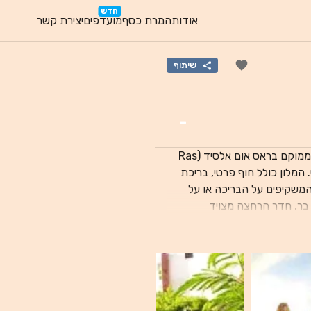
חדש
אודות
המרת כסף
מועדפים
יצירת קשר
שיתוף
-
מלון אמאר סינה וילאג' (Amar Sina Boutique Egyptian Village) ממוקם בראס אום אלסיד (Ras
ני. המלון כולל חוף פרטי, בריכת
מציעים חלונות המשקיפים על הבריכה או על
י בר. חדר הרחצה מצויד
ן טניס שולחן, ביליארד וכדורעף. אורחים
המעוניינים באופציות רגועות יותר יכולים ליהנות מעיסויים מרעננים בספא. המסעדה הראשית מגישה
עדת Abu Sear מגישה מאכלים איטלקיים בעוד שמסעדת
Morgan מציעה מאכלי ים טריים ומיוחדים. קוקטיילים מוגשים ב-Balaleas ובבר הבריכה. נמל התעופה
הבינלאומי של שארם א-שייח (Sharm El Sheikh International Airport) נמצא במרחק של 15 דקות
נסיעה מהמלון. מפרץ נעמה ביי (Naama Bay) הממוקם במרחק של 8 ק"מ מהמלון, מציע מגוון רחב