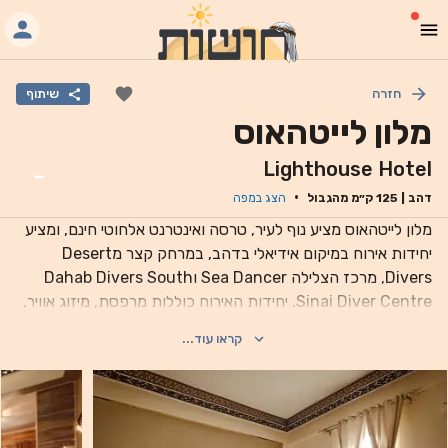
חזרה
שיתוף
מלון לייטהאוס
Lighthouse Hotel
-
·
דהב
|
125
ק״מ מהגבול
הצג במפה
מלון לייטהאוס מציע נוף לעיר, טרסה ואינטרנט אלחוטי חינם, ומציע
יחידות אירוח במיקום אידיאלי בדהב, במרחק קצר מDesert
Divers, מרכז הצלילה Sea Dancer וDahab Divers South
Sinai Diver Centre. יחידות האירוח כוללות מרפסת, מיזוג אוויר,
טלוויזיה בעלת מסך שטוח וחדר רחצה פרטי עם בידה ומייבש שיער.
קראו עוד...
שדה התעופה הקרוב ביותר הוא נמל התעופה הבינלאומי של
שארם א-שייח', שנמצא במרחק של 59 ק"מ מהמלון.