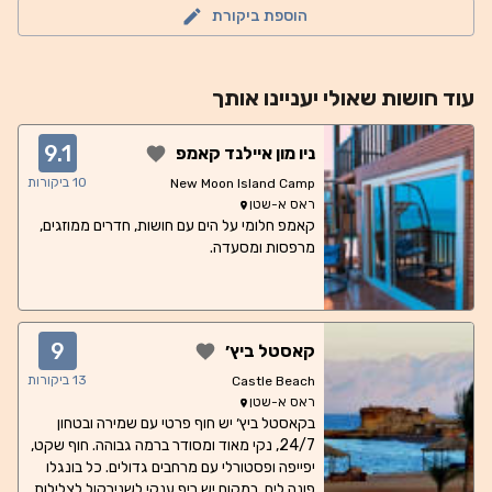
הוספת ביקורת
עוד
חושות
שאולי יעניינו אותך
9.1
ניו מון איילנד קאמפ
10
ביקורות
New Moon Island Camp
ראס א-שטן
קאמפ חלומי על הים עם חושות, חדרים ממוזגים,
מרפסות ומסעדה.
9
קאסטל ביץ׳
13
ביקורות
Castle Beach
ראס א-שטן
בקאסטל ביץ׳ יש חוף פרטי עם שמירה ובטחון
24/7, נקי מאוד ומסודר ברמה גבוהה. חוף שקט,
יפייפה ופסטורלי עם מרחבים גדולים. כל בונגלו
פונה לים. במקום יש ריף ענקי לשנירקול לצלילות.