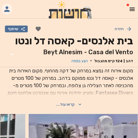
חזרה
שיתוף
בית אלנסים- קאסה דל ונטו
Beyt Alnesim - Casa del Vento
-
·
דהב
|
124
ק״מ מהגבול
הצג במפה
מקום אירוח זה נמצא במרחק של דקה מהחוף. מקום האירוח בית
אלנסים - קאסה דל ונטו ממוקם בדהב, במרחק של 100 מטרים
מהכניסה לאתר הצלילה גן צלופח, ובמרחק של 100 מטרים מ-
Fantasea Divers, ומציע יחידות אירוח עם אינטרנט אלחוטי חינם,
מיזוג אוויר וגינה. מקום האירוח כולל נוף לגן ונמצא במרחק של 200
קראו עוד...
מטרים ממרכז הצלילה Dive Urge ו-300 מטרים ממועדון הצלילה
Blue Beach. הדירה כוללת חדר שינה אחד, טלוויזיה בעלת מסך
שטוח עם ערוצי לוויין, מטבח מאובזר עם מקרר ותנור, מכונת כביסה
וחדר רחצה אחד עם אמבטיה או מקלחת. מגבות ומצעים מוצעים
בדירה.