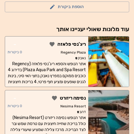
הוספת ביקורת
עוד
מלונות
שאולי יעניינו אותך
-
ריג'נסי פלאזה
0
ביקורות
Regency Plaza
נאבק
אתר הנופש והספא ריג'נסי פלאזה (Regency
Plaza Aqua Park and Spa Resort) בדירוג 4
כוכבים ממוקם במפרץ נאבק בחצי האי סיני, בינות
לגנים שופעים ומציע חוף פרטי, 4 בריכות חיצוניות
ו-5 מסעדות המגישות מנות בינלאומיות. חדרי
האירוח מעוצבים בגוונים חמים וכוללים מרפסת או
-
נסימה ריזורט
טרסה, חדר רחצה מפואר משיש ומכונת
תה/קפה. חלקם כוללים נופים פנורמיים של הים
0
ביקורות
Nesima Resort
האדום. המסעדה הבינלאומית Camello מגישה
דהב
אתר הנופש נסימה ריזורט (Nesima Resort)
מטבח איטלקי אותנטי, בעוד שמסעדת Falafel
Oriental כוללת טרסה ומגישה מנות מצריות
כולל בריכת שחייה חיצונית עם טרסת שמש ובר
ומזרחיות עשירות. ניתן לסעוד בפנים או באוויר
לצד הבריכה. מרכז צלילה שמציע שיעורי צלילה