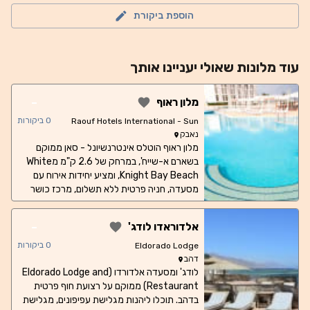
הוספת ביקורת
עוד
מלונות
שאולי יעניינו אותך
-
מלון ראוף
0
ביקורות
Raouf Hotels International - Sun
נאבק
Hotel
מלון ראוף הוטלס אינטרנשיונל - סאן ממוקם
בשארם א-שייח', במרחק של 2.6 ק"מ מWhite
Knight Bay Beach, ומציע יחידות אירוח עם
מסעדה, חניה פרטית ללא תשלום, מרכז כושר
ובר. מקום האירוח מספק אזור חוף פרטי, כמו גם
טרקלין משותף וגינה. במלון בריכה מקורה, בידור
-
אלדוראדו לודג'
בערב ודלפק קבלה הפועל 24 שעות ביממה. כל
החדרים במלון כוללים מיזוג אוויר, פינת ישיבה,
0
ביקורות
Eldorado Lodge
טלוויזיה בעלת מסך שטוח עם ערוצי לוויין, כספת
דהב
וחדר רחצה פרטי עם בידה, מייבש שיער ומוצרי
לודג' ומסעדה אלדורדו (Eldorado Lodge and
Restaurant) ממוקם על רצועת חוף פרטית
טיפוח ללא תשלום. החדרים כוללים קומקום, בעוד
שחדרים נבחרים מתהדרים גם במרפסת ואחרים
בדהב. תוכלו ליהנות מגלישת עפיפונים, מגלישת