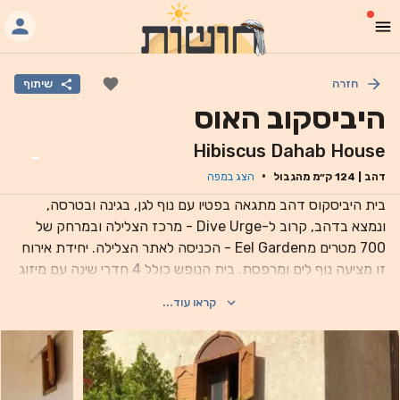
חזרה
שיתוף
היביסקוב האוס
Hibiscus Dahab House
-
·
דהב
|
124
ק״מ מהגבול
הצג במפה
בית היביסקוס דהב מתגאה בפטיו עם נוף לגן, בגינה ובטרסה,
ונמצא בדהב, קרוב ל-Dive Urge - מרכז הצלילה ובמרחק של
700 מטרים מEel Garden - הכניסה לאתר הצלילה. יחידת אירוח
זו מציעה נוף לים ומרפסת. בית הנופש כולל 4 חדרי שינה עם מיזוג
אוויר, פינת אוכל ומטבח מאובזר במלואו עם מקרר. מגבות ומצעים
קראו עוד...
מוצעים. נקודות עניין פופולריות ליד בית היביסקוס דהב כוללות את
Fantasea Divers, Blue Beach Dive Club ו-Mirage Village
Divers - Dive Centre. שדה התעופה הקרוב ביותר הוא נמל
התעופה הבינלאומי של שארם א-שייח', שנמצא במרחק של 60 ק"מ
ממקום האירוח.