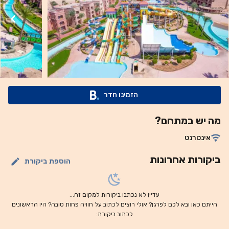
במרחק 24 ק“מ מאתר הנופש, ונמל התעופה הבינלאומי של שארם
א-שייח נמצא במרחק כ-5 דקות נסיעה.
הזמינו חדר
מה יש במתחם?
אינטרנט
ביקורות אחרונות
הוספת ביקורת
עדיין לא נכתבו ביקורות למקום זה...
הייתם כאן ובא לכם לפרגן? אולי רוצים לכתוב על חוויה פחות טובה? היו הראשונים
לכתוב ביקורת: