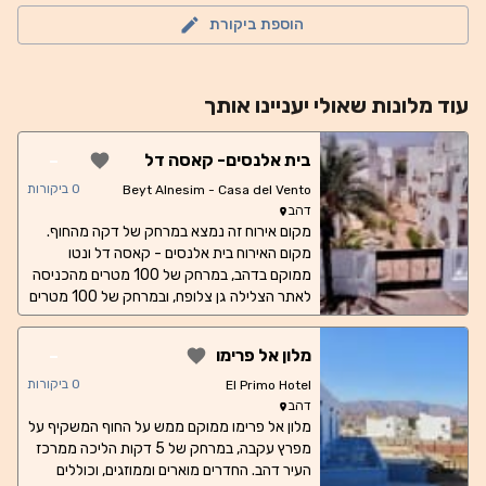
הוספת ביקורת
עוד
מלונות
שאולי יעניינו אותך
-
בית אלנסים- קאסה דל
ונטו
0
ביקורות
Beyt Alnesim - Casa del Vento
דהב
מקום אירוח זה נמצא במרחק של דקה מהחוף.
מקום האירוח בית אלנסים - קאסה דל ונטו
ממוקם בדהב, במרחק של 100 מטרים מהכניסה
לאתר הצלילה גן צלופח, ובמרחק של 100 מטרים
מ-Fantasea Divers, ומציע יחידות אירוח עם
אינטרנט אלחוטי חינם, מיזוג אוויר וגינה. מקום
-
מלון אל פרימו
האירוח כולל נוף לגן ונמצא במרחק של 200
מטרים ממרכז הצלילה Dive Urge ו-300
0
ביקורות
El Primo Hotel
מטרים ממועדון הצלילה Blue Beach. הדירה
דהב
כוללת חדר שינה אחד, טלוויזיה בעלת מסך שטוח
מלון אל פרימו ממוקם ממש על החוף המשקיף על
עם ערוצי לוויין, מטבח מאובזר עם מקרר ותנור,
מפרץ עקבה, במרחק של 5 דקות הליכה ממרכז
העיר דהב. החדרים מוארים וממוזגים, וכוללים
מכונת כביסה וחדר רחצה אחד עם אמבטיה או