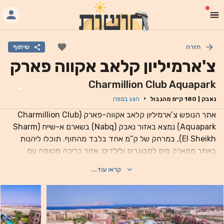
חזרה
שיתוף
צ'ארמיליון קלאב אקווה פארק
Charmillion Club Aquapark
-
·
נאבק
|
180
ק״מ מהגבול
הצג במפה
אתר הנופש צ’ארמיליון קלאב אקווה-פארק (Charmillion Club
Aquapark) נמצא באזור נאבק (Nabq) בשארם א-שייח (Sharm
El Sheikh), במרחק של ק“מ אחד בלבד מהחוף. תוכלו ליהנות
באתר מפארק מים למבוגרים ולילדים, אזור בריכה מטופח עם
בריכה למבוגרים ובריכת ילדים, שלוש מסעדות ושלושה ברים. כל
קראו עוד...
חדר כולל טלוויזיה בעלת מסך שטוח, מיני בר וחדר רחצה צמוד,
וחלקם מציעים סלון מרווח. המסעדה הראשית מגישה מזנון ארוחת
בוקר כל בוקר, ותוכלו ליהנות גם מארוחת ערב עם מנות ייחודיות
א-לה-קארט במסעדה האיטלקית או ההודית. בר הבריכה והטרסה
מציע מגוון קוקטיילים. מרכז העיר בנעמה ביי (Naama Bay) נמצא