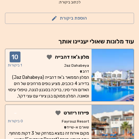
לכתוב ביקורת:
הוספת ביקורת
עוד
מלונות
שאולי יעניינו אותך
10
מלון ג’אז דהבייה
1
ביקורות
Jaz Dahabeya
דהב
המלון המפואר ג’אז דהבייה (Jaz Dahabeya)
בדירוג 4 כוכבים, מציע נופים מרהיבים של הים
האדום והרי סיני, בריכה בסגנון לגונה, טיפולי עיסוי
וסאונה. המלון ממוקם בגן ציורי עם עצי דקל,
ומציע חדרים אלגנטיים עם טלוויזיה בלוויין
ומרפסת. חדרים מסוימים משקיפים לאזור
-
פיירוז ריזורט
הבריכה ולגן. אורחים שרוצים לשמור על הכושר,
יוכלו ליהנות מחדר כושר מאובזר היטב. פעילויות
0
ביקורות
Fayrouz Resort
המים כוללות גלישת רוח, צלילה ושנורקלינג,
שארם א-שייח
וזמינות תמורת תשלום נוסף. תוכלו להרגיש יפים
מקום אירוח זה נמצא במרחק של 3 דקות מהחוף.