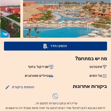
טיפוסיות. תוכלו ליהנות מקוקטיילים מרעננים בבר Concerto,
שמוקף במפל מים. תוכלו ליהנות מהופעות חיות של מוזיקה
וריקודים באמפיתיאטרון, בביצוע צוות הבידור של מקום האירוח.
אפשר לארגן טיולים לאזורי הטבע שמסביב למקום האירוח, כמו סנט
קתרין (St. Catherine) וראס מוחמד (Ras Mohamed). תוכלו
ליהנות מעיסוי מרגיע בספא, שכולל גם חדר כושר מאובזר היטב.
מקום האירוח מציע גם מגרשי טניס, חדר ביליארד, מיני גולף ומגרש
הזמינו חדר
כדורעף חופים. אתר הנופש נמצא במרחק של 20 דקות נסיעה
בלבד ממרכז שארם א-שייח (Sharm el-Sheikh) ובמרחק של 8.1
מה יש במתחם?
ק"מ מנמל התעופה הבינלאומי של שארם א-שייח. חניה פרטית
בחינם זמינה במקום.
אינטרנט
שנירקול בחוף
על המים
טיולים מאורגנים
ביקורות אחרונות
הוספת ביקורת
עדיין לא נכתבו ביקורות למקום זה...
הייתם כאן ובא לכם לפרגן? אולי רוצים לכתוב על חוויה פחות טובה? היו הראשונים