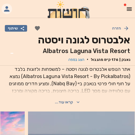
חזרה
שיתוף
אלבטרוס לגונה ויסטה
Albatros Laguna Vista Resort
-
·
נאבק
|
176
ק״מ מהגבול
הצג במפה
אתר הנופש אלבטרוס לגונה ויסטה – למשפחות ולזוגות בלבד
(Albatros Laguna Vista Resort - By Pickalbatros) נמצא
על חוף חולי פרטי בנאבק ביי (Nabq Bay), ומציע חדרים ממוזגים
עם טלוויזיה עם מסך LED, בריכה חיצונית, בריכה מקורה ומרכז
צלילה. החדרים כוללים חלל פנים מודרני בצבעים חמים וחדר
קראו עוד...
רחצה עם ראש מקלחת באחיזת יד, מראת איפור / גילוח ומייבש
שיער. המתקנים שזמינים על פי בקשה כוללים מגהץ / קרש גיהוץ
ושיחות השכמה. שירות משק בית מוצע כל יום. החדרים כוללים
רצפת אריחים, חלונות מהרצפה עד התקרה ומרפסת עם נוף לים
או לבריכה. מסעדת Which Way מגישה מנות בגריל ומנות מצריות