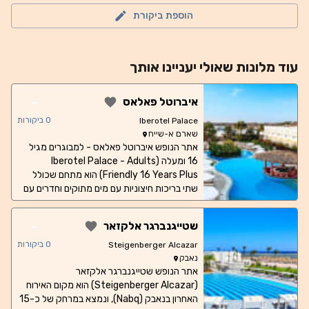
הוספת ביקורת
עוד
מלונות
שאולי יעניינו אותך
-
איברוטל פאלאס
0
ביקורות
Iberotel Palace
שארם א-שייח
אתר הנופש איברוטל פאלאס - למבוגרים מגיל
16 ומעלה (Iberotel Palace - Adults
Friendly 16 Years Plus) הוא מתחם שכולל
שתי בריכות חיצוניות עם מים מתוקים וחדרים עם
מרפסות שמשקיפות למפרץ שארם אל-מאיה
(Sharm El Maya Bay). יש במקום האירוח
-
שטייגנברגר אלקזאר
שירות הפלגות לחוף אלמוגים. כל חדרי האירוח
כוללים מרפסת או טרסה פרטית ומרוהטת עם נוף
0
ביקורות
Steigenberger Alcazar
של הבריכה, הים או הגינה. חדרים מחוברים
נאבק
אתר הנופש שטייגנברגר אלקזאר
וחדרים נגישים זמינים על פי בקשה. ב-8
המסעדות והברים שבאתר תוכלו ליהנות ממנות
(Steigenberger Alcazar) הוא מקום האירוח
בינלאומיות ומבידור לילי. תוכלו לבחור בין
האחרון בנאבק (Nabq), ונמצא במרחק של כ-15