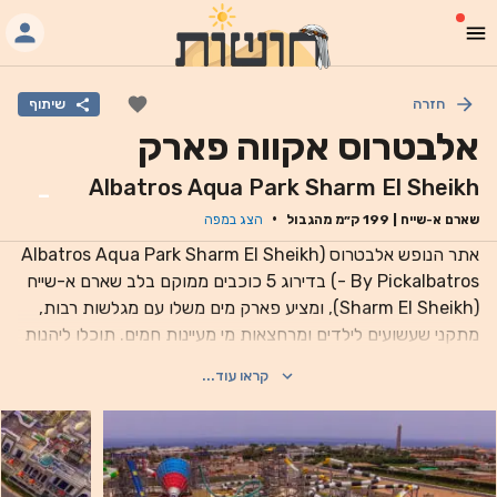
חזרה
שיתוף
אלבטרוס אקווה פארק
Albatros Aqua Park Sharm El Sheikh
-
·
שארם א-שייח
|
199
ק״מ מהגבול
הצג במפה
אתר הנופש אלבטרוס (Albatros Aqua Park Sharm El Sheikh
- By Pickalbatros) בדירוג 5 כוכבים ממוקם בלב שארם א-שייח
(Sharm El Sheikh), ומציע פארק מים משלו עם מגלשות רבות,
מתקני שעשועים לילדים ומרחצאות מי מעיינות חמים. תוכלו ליהנות
מארוחה במסעדה או ממשקה בבר. כל אחד מ-260 החדרים
קראו עוד...
באתר הנופש ממוזג וכולל טלוויזיה בלוויין בעלת מסך שטוח, חלקם
מציעים טרסה או מרפסת ובכולם יש חדר רחצה פרטי עם תוספות,
הכוללות נעלי בית, מוצרי טיפוח ללא תשלום ומייבש שיער. ניתן
למצוא במקום האירוח דלפק קבלה הפועל 24 שעות ביממה,
כספומט, שירות קונסיירז' ומעצב שיער. אתר הנופש פופולרי מאד