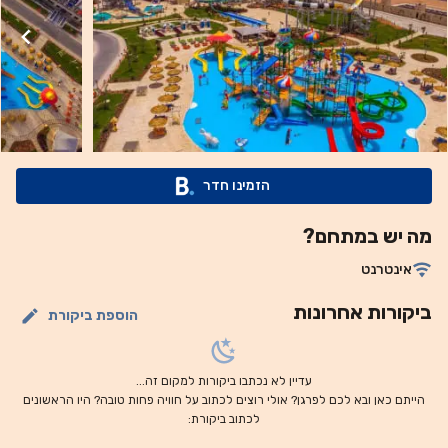
בזכות מגלשות המים, בריכות השחייה המגוונות והמגוון הרחב של
ענפי ספורט ופעילויות המיועדות לאנשים בכל הגילאים. תוכלו
לשחק טניס וטניס שולחן באתר נופש, ותוכלו גם להתפנק בספא
לאורחים. אתר הנופש מציע גם שירות השכרת רכב. אתר הצלילה
תאטרון (Theatre) נמצא במרחק של 1.2 ק"מ, ריף טמפל
(Temple) נמצא במרחק של 1.3 ק"מ ושדה התעופה הבינלאומי של
שארם א-שייח במרחק של 15 ק"מ משם.
הזמינו חדר
מה יש במתחם?
אינטרנט
ביקורות אחרונות
הוספת ביקורת
עדיין לא נכתבו ביקורות למקום זה...
הייתם כאן ובא לכם לפרגן? אולי רוצים לכתוב על חוויה פחות טובה? היו הראשונים
לכתוב ביקורת: