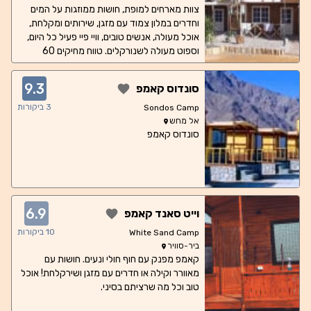
צוות מארחים למופת, חושות ממוזגות על המים
וחדרים במלון צמוד עם מזגן, שירותים ומקלחת,
אוכל מעולה, אנשים טובים, וויי פיי פעיל כל היום,
וספוט מעולה לשנורקלים. טווח מחיקים 60
שקלים לאדם בחושה כולל ארוחת בוקר וערב. 80
שקלים לאדם בחדר כולל אורחת בוקר וער
9.3
סונדוס קאמפ
3
ביקורות
Sondos Camp
אל מחש
סונדוס קאמפ
6.9
וייט סאנד קאמפ
10
ביקורות
White Sand Camp
ביר-סוויר
קאמפ מפנק עם חוף חולי ונעים. חושות עם
מאוורר וקילה או חדרים עם מזגן ושירקלחת! אוכל
טוב וכל מה שרציתם בסיני.