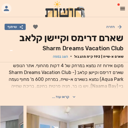
חזרה
שיתוף
שארם דרימס וקיישן קלאב
Sharm Dreams Vacation Club
-
·
שארם א-שייח
|
192
ק״מ מהגבול
הצג במפה
מקום אירוח זה נמצא במרחק של 4 דקות מהחוף. אתר הנופש
שארם דרימס וקיישן קלאב (Sharm Dreams Vacation Club -
Aqua Park) נמצא בשארם א-שייח, במרחק 600 מ' מחוף נעמה
ביי (Naama Bay), ויש בו בר, חניה פרטית בחינם, בריכת שחייה
חיצונית, מרכז כושר, טרקלין משותף, גינה, חוף פרטי, דלפק קבלה
קראו עוד...
שפועל 24 שעות ביממה, שירות חדרים ושירות להמרת מט"ח.
החדרים כוללים חדר רחצה פרטי. חלק מיחידות האירוח כוללות גם
פינת ישיבה. תוכלו ליהנות במקום מבופה ארוחת בוקר כל בוקר. יש
במקום טרסת שמש. תוכלו לשחק טניס שולחן במקום, והאזור
פופולרי לשנורקלינג. מקום האירוח נמצא במרחק של 2.3 ק"מ