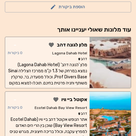
הוספת ביקורת
עוד
מלונות
שאולי יעניינו אותך
-
מלון לגונה דהב
0
ביקורות
Lagona Dahab Hotel
דהב
מלון 'לגונה דהב' (Lagona Dahab Hotel)
נמצא במרחק של 1.3 ק"מ ממרכז הצלילה Sinai
Prof Divers Base, וכולל מסעדה, בר, טרקלין
משותף וחניה פרטית בחינם. תוכלו למצוא במקום
האירוח מתקנים כמו גינה, אזור חוף פרטי,
מתקנים למנגל, דלפק קבלה שפועל 24 שעות
-
אקוטל ביי וויו
ביממה, שירות חדרים ושירות המרת מט"ח. חדרי
האירוח ממוזגים, וביחידות מסוימות יש טרסה.
0
ביקורות
Ecotel Dahab Bay View Resort
תוכלו ליהנות במקום האירוח מארוחת בוקר חלאל.
דהב
זה מקום אירוח בדירוג 2 כוכבים, שכולל בריכה
אתר הנופש אקוטל דהב ביי וויו (Ecotel Dahab
Bay View Resort) שוכן בין הרי הים האדום
מקורה ומתקני שעשועים לילדים וילדות. תוכלו
לצאת לפעילויות כמו שנורקלינג ורכיבה על
למפרץ עקבה, וכולל בריכה חיצונית, מגרש טניס