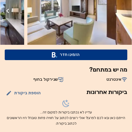
מחוף גרדנס ביי (Gardens Bay) ו-11 ק"מ מכיכר סוהו שארם
א-שייח (SOHO Square Sharm El Sheikh). נמל התעופה
הקרוב ביותר הוא נמל התעופה הבינלאומי של שארם א-שייח,
שנמצא במרחק של 15 ק"מ. אפשר להזמין שירות הסעות בתשלום
מ/אל נמל התעופה דרך מקום האירוח.
הזמינו חדר
מה יש במתחם?
אינטרנט
שנירקול בחוף
ביקורות אחרונות
הוספת ביקורת
עדיין לא נכתבו ביקורות למקום זה...
הייתם כאן ובא לכם לפרגן? אולי רוצים לכתוב על חוויה פחות טובה? היו הראשונים
לכתוב ביקורת: