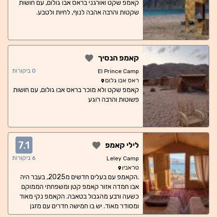
קאמפ שקט ואורגני בראס אבו גולום, עם חושות
שקטות והרבה אהבה לנוף, לחיות ולטבע.
-
קאמפ הנסיך
0
ביקורות
El Prince Camp
ראס אבו גלום
קאמפ שקט ולא מוכר בראס אבו גולום, עם חושות
פשוטות והרבה רוגע
7.1
לילי קאמפ
6
ביקורות
Leley Camp
טראבין
.הקאמפ עם בעלים חדשים מ2025, בעבר היה
אבו חמדה אזור קאמפ קטן ומשפחתי הממוקם
כשעה ורבע מהגבול בטאבה. הקאמפ נקי מאוד
ומסודר מאוד. יש בו חמישה חדרים עם מזגן
ושירוקלחת פרטיים ותשע חושות עם מאורר