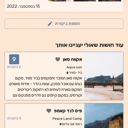
15 בספטמבר, 2022
הוספת ביקורת
עוד
חושות
שאולי יעניינו אותך
9
אקווה סאן
2
ביקורות
Aqua sun
ביר-סוויר
אקווה סאן המוכר והמקסים בביר סוויר. מקום
נעים עם אוכל מפנק, וצוות נהדר - אירוח מושלם.
המקום מארח לעיתים לא רחוקות ריטריטים
וקורסים. במקום קיימים גם חדרים מפנקים עם
שירותים מקלחת ומזגן. וגם חושות טווח מחירים
משוער: חדר לזוג - כ300 שקלים כולל ארוחת
-
פיס לנד קאמפ
בוקר וערב. חושה - 70 שקלים לאדם כולל ארוחת
בוקר וערב
0
ביקורות
Peace Land Camp
ראס אבו גלום