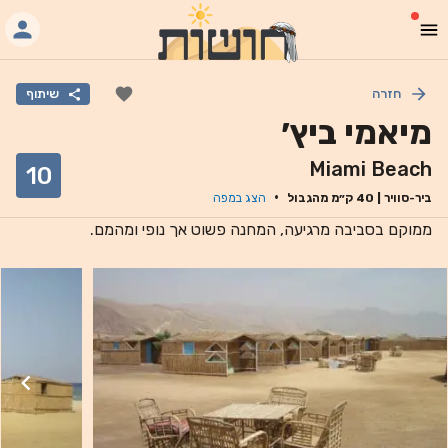
חזרה
שיתוף
מיאמי ביץ׳
Miami Beach
10
·
ביר-סוויר
|
40
ק״מ מהגבול
הצג במפה
ממוקם בסביבה מרגיעה, המחנה פשוט אך נופי ומהמם.