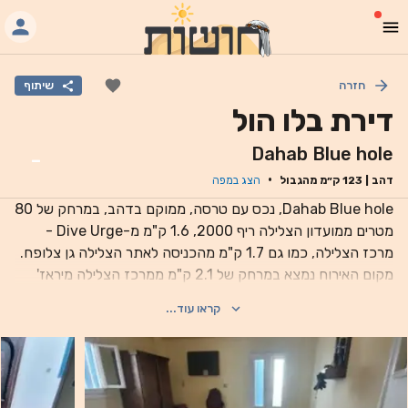
חזרה
שיתוף
דירת בלו הול
Dahab Blue hole
-
·
דהב
|
123
ק״מ מהגבול
הצג במפה
Dahab Blue hole, נכס עם טרסה, ממוקם בדהב, במרחק של 80
מטרים ממועדון הצלילה ריף 2000, 1.6 ק"מ מ-Dive Urge -
מרכז הצלילה, כמו גם 1.7 ק"מ מהכניסה לאתר הצלילה גן צלופח.
מקום האירוח נמצא במרחק של 2.1 ק"מ ממרכז הצלילה מיראז'
וילג' ו-2.3 ק"מ מאתר הצלילה האדום רילקס. הדירה הממוזגת
קראו עוד...
מספקת גישה למרפסת, וכוללת חדר שינה אחד ומטבח מאובזר
במלואו. Fantasea Divers נמצא במרחק של 1.9 ק"מ מהדירה,
ומועדון הצלילה Blue Beach נמצא במרחק של 2.1 ק"מ ממקום
האירוח. שדה התעופה הקרוב ביותר הוא נמל התעופה הבינלאומי
של שארם א-שייח', שנמצא במרחק של 61 ק"מ ממקום האירוח.