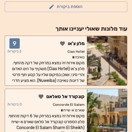
הוספת ביקורת
עוד
מלונות
שאולי יעניינו אותך
9
מלון צ'או
2
ביקורות
Ciao Hotel
נואיבה
מקום אירוח זה נמצא במרחק של דקה מהחוף.
מלון צ'או (Ciao Hotel) משקיף על הים האדום
והרי סיני, ושוכן במיקום שליו על קטע חוף פרטי
של דיונות נואייבה (Nuweiba). הוא מציע חדרי
אירוח עם מרפסת שפונה לגן או לבריכה החיצונית.
החדרים כוללים רצפת אריחים משובצת, ארונות
-
קונקורד אל סאלאם
בגדים מעץ עם פרטים אוריינטליים, חדר רחצה
פרטי וטלוויזיה בכבלים התלויה על הקיר. חלק
0
ביקורות
Concorde El Salam
מהחדרים כוללים כניסה פרטית. ארוחת הבוקר
שארם א-שייח
מוגשת מדי יום לחדר האירוח, ליד הבריכה או
מקום אירוח זה נמצא במרחק של 6 דקות מהחוף.
מלון הספורט קונקורד אל סלאם שארם א-שייח
בחדר האוכל. הבר-מסעדה Lotus Beach מגיש
(Concorde El Salam Sharm El Sheikh
מנות מצריות, בינלאומיות ומאכלי ים. בית הקפה