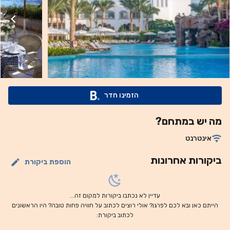
מכותנה מצרית. כל החדרים כוללים טלוויזיה בלוויין, אמצעים
להכנת תה/קפה וחדר רחצה צמוד עם אמבטיה או תא מקלחת.
תוכלו ליהנות ממאכלים מקומיים ובינלאומיים במסעדת המזנון או
מארוחת ערב בסגנון א-לה-קארט במסעדה המצרית. משקאות
מקומיים מוגשים ב-6 ברים ובתי קפה של אתר הנופש. ניתן להגיש
ארוחת ערב לאור נרות בבר-מסעדה Paradise Pool. הפעילויות
הפופולריות כוללות מגוון רחב של ענפי ספורט לרבות כדורעף
הזמינו חדר
חופים, כדורגל חופים, טניס, ריצה, מסלול רכיבה על אופניים
וספורט מים. בערב, תוכלו ליהנות ממופעים באמפיתיאטרון הרומי
מה יש במתחם?
ומדי פעם ממוזיקה וממופעי בידור חיים בטרסת La Veranda.
כיכר סוהו (Soho) נמצאת במרחק של שלושה ק"מ, ומפרץ נעמה
אינטרנט
(Naama) נמצא במרחק של 15 ק"מ ממקום האירוח. שדה
ביקורות אחרונות
התעופה הבינלאומי של שארם א-שייח נמצא במרחק של 8 ק"מ
הוספת ביקורת
משם.
עדיין לא נכתבו ביקורות למקום זה...
הייתם כאן ובא לכם לפרגן? אולי רוצים לכתוב על חוויה פחות טובה? היו הראשונים
לכתוב ביקורת: