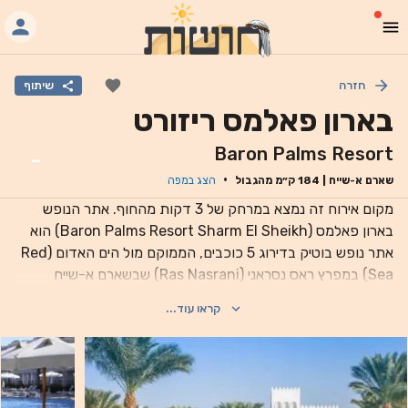
חזרה
שיתוף
בארון פאלמס ריזורט
Baron Palms Resort
-
·
שארם א-שייח
|
184
ק״מ מהגבול
הצג במפה
מקום אירוח זה נמצא במרחק של 3 דקות מהחוף. אתר הנופש
בארון פאלמס (Baron Palms Resort Sharm El Sheikh) הוא
אתר נופש בוטיק בדירוג 5 כוכבים, הממוקם מול הים האדום (Red
Sea) במפרץ ראס נסראני (Ras Nasrani) שבשארם א-שייח
(Sharm El Sheikh), וכולל חוף פרטי המשתרע על פני 600 מ'.
קראו עוד...
אתר הנופש כולל שתי בריכות המשולבות באמבטיות עיסוי, מפלי
מים ואשדות מים. מקום האירוח מציע גישה חופשית לאינטרנט
אלחוטי בכל האזורים הציבוריים ומרכז עסקים. מרכז כושר זמין
באתר. החדרים נפתחים למרפסות מעוטרות בעצי דקל, וכוללים
מרפסת או טרסה פרטית, פינת ישיבה קטנה וכן מצעים ומגבות