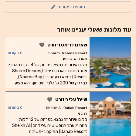
הוספת ביקורת
עוד
מלונות
שאולי יעניינו אותך
-
שארם דרימס ריזורט
0
ביקורות
Sharm Dreams Resort
שארם א-שייח
מקום אירוח זה נמצא במרחק של 4 דקות מהחוף.
אתר הנופש ’שארם דרימס’ (Sharm Dreams
Resort) נמצא בנעמה ביי (Naama Bay),
במרחק של 200 מ’ בלבד מים סוף. הוא מציע
חדרי אירוח מרווחים ומתהדר בקזינו, במרכז
צלילה באתר וב-9 בריכות. החדרים כוללים ריהוט
-
שייח' עלי ריזורט
מודרני, חדר רחצה פרטי עם מייבש שיער, כספת
ומיני בר. בחלקם יש מרפסות מרוהטות ופינת
0
ביקורות
Sheikh Ali Dahab Resort
ישיבה עם ספה. מסעדת Le Jardin מגישה
דהב
מקום אירוח זה נמצא במרחק של 12 דקות
מאכלים ממטבח מצרי וכוללת טרסה עם נופים
מרהיבים של הר סיני. תוכלו ליהנות במקום
מהחוף. אתר הנופש שייח עלי דהב (Sheikh Ali
Dahab Resort) ממוקם ב-משרבה
ממסעדה איטלקית וממסעדת ’טקס – מקס’.