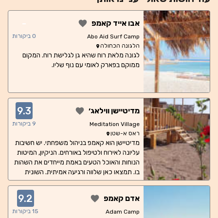
-
אבו אייד קאמפ
0
ביקורות
Abo Aid Surf Camp
הלגונה הכחולה
לגונה מלאת רוח שהיא גן לגלישת רוח. המקום
ממוקם בפארק לאומי עם נוף שליו.
9.3
מדיטיישן ווילאג׳
9
ביקורות
Meditation Village
ראס א-שטן
מדיטיישן הוא קאמפ בניהול משפחתי. יש חשיבות
עליונה לאירוח ולטיפול באורחים. הניקיון, המיטות
הנוחות והאוכל הטעים באמת מייחדים את השהות
בו. תמצאו כאן שלווה ורגיעה אמיתית. השונית
המדהימה הקרובה ביותר היא גן עדן לשנורקלים
וצלילה.
9.2
אדם קאמפ
15
ביקורות
Adam Camp