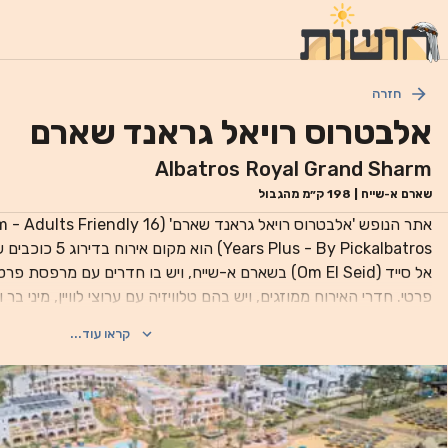
חזרה
אלבטרוס רויאל גראנד שארם
Albatros Royal Grand Sharm
שארם א-שייח
|
198
ק״מ מהגבול
אתר הנופש 'אלבטרוס רויאל גראנד שארם' (
s - By Pickalbatros
אל סייד (Om El Seid) בשארם א-שייח, ויש בו חדרים עם מרפ
פרטי. חדרי האירוח ממוזגים, ויש בהם טלוויזיה עם ערוצי לוויין, מינ
כוללים נוף פנו
קראו עוד...
ספורט מים, כמו צלילה ושנורקלינג. תוכלו ליהנות גם מעיסוי מרגיע בס
כושר, וחמאם טורקי. מסעדת Caravanserai 
(Phantasia Land). מרכז שארם א שייח' עם הבזארים המסו