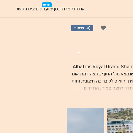
חדש
אודות
המרת כסף
מועדפים
יצירת קשר
שיתוף
-
Albatros Royal Grand Sharm - Adults Friendly 16
Years Plu) הוא מקום אירוח בדירוג 5 כוכבים שנמצא מול החוף בקצה רמת אום
סת פרטית. הוא כולל בריכה חיצונית וחוף
י בר וחדר רחצה צמוד. החדרים
רמי של הבריכה, הגנים המעוצבים או הים האדום. במקום האירוח תוכלו ליהנות ממתקני
פא, שכולל גם סאונה, מרכז
מספקת אווירה אלגנטית ולא פורמלית, ותפריט הבופה
שלה כולל מעדנים מקומיים. סלטים טריים והתמחויות פירות ים מוגשים בבר הבריכה, Gulf Stream.
מקום האירוח נמצא במרחק של 10 דקות הליכה מ-איל מרקאטו (Il Mercato) ומ-פאנטסיה לנד
רתיים המפורסמים שלו נמצא במרחק של