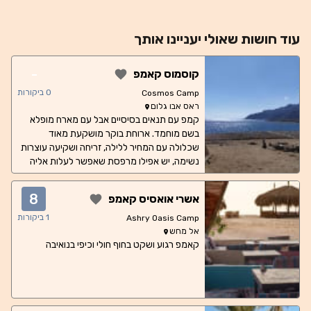
עוד
חושות
שאולי יעניינו אותך
-
קוסמוס קאמפ
0
ביקורות
Cosmos Camp
ראס אבו גלום
קמפ עם תנאים בסיסיים אבל עם מארח מופלא
בשם מוחמד. ארוחת בוקר מושקעת מאוד
שכלולה עם המחיר ללילה, זריחה ושקיעה עוצרות
נשימה, יש אפילו מרפסת שאפשר לעלות אליה
לצפיה מעל המתחם המרכזי.
8
אשרי אואסיס קאמפ
1
ביקורות
Ashry Oasis Camp
אל מחש
קאמפ רגוע ושקט בחוף חולי וכיפי בנואיבה