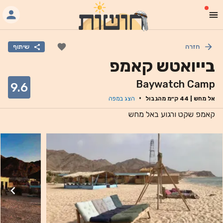
חזרה
שיתוף
בייואטש קאמפ
Baywatch Camp
9.6
·
אל מחש
|
44
ק״מ מהגבול
הצג במפה
קאמפ שקט ורגוע באל מחש