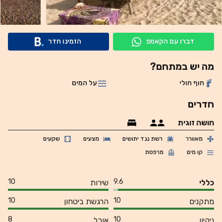
דברו עם הקאמפ
הזמינו חדר
מה יש במתחם?
חוף חולי
על המים
חדרים
חושה זוגית
מאוורר
רשת נגד יתושים
מצעים
שקעים
קו מים
מרפסת
10
9.6
כללי
שירות
10
10
מתקנים
הרגשת ביטחון
8
10
ניקיון
אוכל