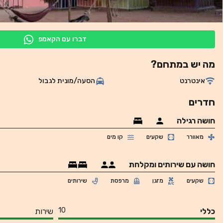
דברו עם הקאמפ
מה יש במתחם?
אינטרנט
הסעה/מונית לגבול
חדרים
חושה רגילה
מאוורר
שקעים
קו מים
חושה עם שירותים ומקלחת
שקעים
מזגן
מרפסת
שירותים
10
כללי
שירות