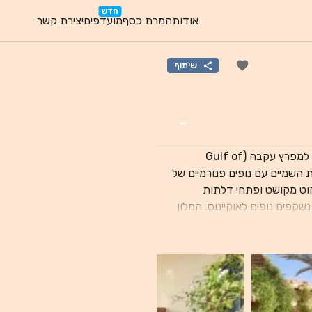
חדש
אודות
המרת כסף
מועדפים
יצירת קשר
שיתוף
-
מלון דהב פרדייז (Dahab Paradise) מציע בריכה חיצונית המשקיפה למפרץ עקבה (Gulf of
ת השמיים עם נופים פנורמיים של
 ריהוט מקושט ופתחי דלתות
מקומרים. כולם ממוזגים ומציעים מרפסת פרטית, וממרפסות מסוימות נשקפים נופים לאוקיינוס. המלון
ום. הוא כולל מרכז צלילה על
הסמכת PADI, המציע קורסי צלילה ויכול גם לארגן טיולי צלילה. המלון נמצא במרחק של כ-10 דקות