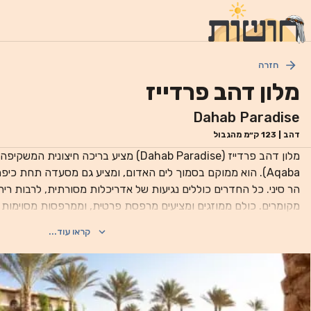
חזרה
מלון דהב פרדייז
Dahab Paradise
דהב
|
123
ק״מ מהגבול
Aqaba). הוא ממוקם בסמוך לים האדום, ומציע גם מסעדה תחת כיפ
הר סיני. כל החדרים כוללים נגיעות של אדריכלות מסורתית, לרבות
ממוקם לאורך קו החוף של דהב, ומציע שפע של אתרי צלילה בקרבת מק
קראו עוד...
נסיעה ממרכז העיר דהב. כמו כן, הוא יכול לארגן טיולי יום לפטרה (Petra).