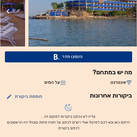
ובר על החוף. במסעדת הטרקלין והבר La Foli Terrace Bar
מגישים מגוון רחב של קוקטיילים ומנות א-לה-קארט עם מוזיקת
רקע מרגיעה ונוף של אזור מפרץ נעמה. אורחי המלון מוזמנים
ליהנות מעיסוי או טבילה בבריכת השחייה שעל הגג או ממרפסת
השיזוף המציעה נוף לים, או לבלות אחר צהריים עצלים בחוף הפרטי
הכולל כיסאות נוח. שירות הסעות לנמל התעופה הבינלאומי של
שארם אל-שייח זמין על פי בקשה. המלון מציע דלפק קבלה הפועל
הזמינו חדר
24 שעות ביממה וחנייה פרטית באתר ללא תשלום.
מה יש במתחם?
אינטרנט
על המים
ביקורות אחרונות
הוספת ביקורת
עדיין לא נכתבו ביקורות למקום זה...
הייתם כאן ובא לכם לפרגן? אולי רוצים לכתוב על חוויה פחות טובה? היו הראשונים
לכתוב ביקורת: