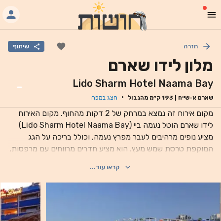
חזרה
שיתוף
מלון לידו שארם
Lido Sharm Hotel Naama Bay
-
·
שארם א-שייח
|
193
ק״מ מהגבול
הצג במפה
מקום אירוח זה נמצא במרחק של 2 דקות מהחוף. מקום האירוח
לידו שארם הוטל נעמה ביי (Lido Sharm Hotel Naama Bay)
מציע נופים מרהיבים לעבר מפרץ נעמה, וכולל בריכה על הגג
המוקפת טרסת שמש מעץ. הוא מציע חדרים מרווחים עם מרפסות,
וטרסה צפה שניתן לסעוד עליה. החדרים במלון כוללים רצפות
קראו עוד...
אריחים וריהוט מודרני. הם מציעים מיזוג אוויר, מיני בר וטלוויזיה
בלוויין, ומתגאים במרפסות עם נוף פנורמי לים. במקום האירוח יש 3
מסעדות ו -3 ברים. מסעדת Dolphino מציעה סעודות בסגנון
מזנון, בעוד שמסעדת On Deck הממוקמת על הטרסה הצפה,
מציעה פירות ים ומנות גורמה בינלאומיות. המלון מציע גם בריכה