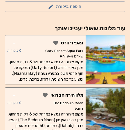
הוספת ביקורת
עוד
מלונות
שאולי יעניינו אותך
-
גאפי ריזורט
0
ביקורות
Gafy Resort Aqua Park
שארם א-שייח
מקום אירוח זה נמצא במרחק של 3 דקות מהחוף.
מלון גאפי ריזורט (Gafy Resort) ממוקם על
חוף פרטי משלו במפרץ נעמה (Naama Bay),
ומציע בריכה חיצונית גדולה, בריכת ילדים,
ומתקני ספא. כל החדרים כוללים טלוויזיה בלוויין
ומרפסת. החדרים הממוזגים מצוידים במיני בר.
-
מלון הירח הבדואי
מכולם נשקף נוף מרהיב של הגן הציורי. האורחים
יכולים לחקור את ים סוף (Red Sea) בעזרת
0
ביקורות
The Bedouin Moon
מרכז הצלילה המקצועי של המלון, או לשמור על
דהב
כושר במכון הכושר שבאתר. כיסאות נוח מוצלים
מקום אירוח זה נמצא במרחק של 6 דקות מהחוף.
ודקלים ניתן למצוא על שפת הבריכה. בספא
מלון דה בדואין מון (The Bedouin Moon) נמצא
בדהב (Dahab), במרחק 50 מטרים ממועדון
היוקרתי יש סאונה, חדרי עיסוי ואמבט עיסוי. מזנון