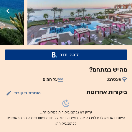
מנות מהמטבח הצרפתי ב-Côte d’Azur ומזנון בינלאומי
במסעדת Waterfall Grill. לרשותכם גם בר טרקלין ובית קפה.
מרכז הבריאות מציע אמבט עיסוי, מרחץ אדים וסאונה ומהווה מקום
מושלם למרגוע ולחידוש האנרגיות. רשימת השירותים הארוכה
כוללת בין השאר עיסויים על החוף, חדר כושר מאובזר היטב ומבחר
מתקני ספורט מים. אתר הנופש משקיף על האי טיראן (Tiran
Island) ונמצא במרחק 11 ק"מ מנעמה ביי (Naama Bay). כיכר
הזמינו חדר
סוהו (Soho Square) היא במרחק של 8 ק"מ. נמל התעופה
הבינלאומי שארם א-שייח (Sharm El Sheikh Airport) ממוקם 9
מה יש במתחם?
ק"מ משם.
אינטרנט
על המים
ביקורות אחרונות
הוספת ביקורת
עדיין לא נכתבו ביקורות למקום זה...
הייתם כאן ובא לכם לפרגן? אולי רוצים לכתוב על חוויה פחות טובה? היו הראשונים
לכתוב ביקורת: