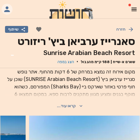
חזרה
שיתוף
סאנרייז ערביאן ביץ' ריזורט
Sunrise Arabian Beach Resort
-
·
שארם א-שייח
|
188
ק״מ מהגבול
הצג במפה
מקום אירוח זה נמצא במרחק של 6 דקות מהחוף. אתר נופש
סנרייז ערביאן ביץ' (SUNRISE Arabian Beach Resort) שוכן על
חוף פרטי באזור שארקס ביי (Sharks Bay) המפורסם, כשהוא
מוקף בגנים ומציע מגוון מתקנים לרבות ספא. במקום תמצאו 6
מסעדות א-לה-קארט. גישה חופשית לאינטרנט אלחוטי זמינה בכל
קראו עוד...
רחבי האתר. יחידות האירוח המודרניות כוללות מרפסת או טרסה
ומעוצבות בסגנון ערבי אלגנטי. הן מצוידות במיזוג אוויר, טלוויזיה
בלוויין בעלת מסך שטוח וחדר רחצה צמוד. תוכלו ליהנות ממגוון
רחב של תפריטים במקום, כגון מאכלים הודיים במסעדת Masala,
מנות תאילנדיות ב-Sabai, אוכל איטלקי במסעדת La Pergola,