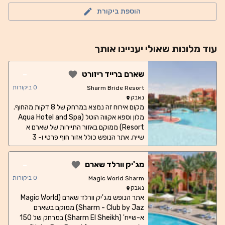
הוספת ביקורת
עוד
מלונות
שאולי יעניינו אותך
-
שארם ברייד ריזורט
0
ביקורות
Sharm Bride Resort
נאבק
מקום אירוח זה נמצא במרחק של 8 דקות מהחוף.
מלון וספא אקווה הוטל (Aqua Hotel and Spa
Resort) ממוקם באזור התיירות של שארם א
שייח. אתר הנופש כולל אזור חוף פרטי ו- 3
בריכות שחייה חיצוניות עם מרפסת שמש, ג'קוזי,
ו- 2 בריכות לילדים. אתר הנופש כולל מרכז ספא
-
מג'יק וורלד שארם
המציע עיסויים לרגיעת האורחים. כדי להישאר
בריאים ובכושר, תוכלו להשתמש בחדר הכושר
0
ביקורות
Magic World Sharm
ולהשתתף בפעילויות ספורט אחרות הכוללות
נאבק
כדורעף ומיני כדורגל. כולל גם טניס שולחן,
אתר הנופש מג'יק וורלד שארם (Magic World
Sharm - Club by Jaz) ממוקם בשארם
הטלת חצים ושולחן ביליארד. מסעדת פנורמה
(Panorama) מגישה מטבח בינלאומי ומציעה
א-שייח' (Sharm El Sheikh) במרחק של 150