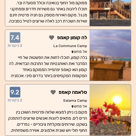
ממוקם מול החוף בנואיבה וכולל מסעדה ובר.
תוכלו ליהנות באתר גם משירות חדרים וממתקני
מנגל. מקום האירוח מספק גם חניה פרטית חינם
ושירות השכרת רכב לאלה שרוצים לטייל בסביבה.
תוכלו ליהנות מפעילויות בנואייבה ובסביבתה, כגון
שנורקלינג ורכיבה על אופניים.
7.4
לה קומון קאמפ
2
ביקורות
La Commune Camp
אל מחש
בלה קומון, תוכלו לחוות את הפשטות של חיי
המדבר ואת האותנטיות של התרבות הבדואית. לה
קומון הוא קאמפ יפהפייה הממוקם באחד
המקומות המקסימים ביותר בדרום סיני. אכסניה
זו נוצרה על ידי קבוצה של מצרים צעירים בתקווה
להוסיף ערך לחוויית הטיול שלכם במצרים תוך
9.2
סלאמה קאמפ
כדי הבאת טעם חדש של פשטות ושלמות שבה
אתם יכולים פשוט לשבת בחיבוק ידיים, להירגע
2
ביקורות
Salama Camp
וליהנות מהנוף הייחודי והטבעי של סיני. במחנה
אל מחש
מקום בו ניתן למצוא שלווה ופרטיות השוכן בין
שלנו יש קבוצת בקתות נעימות על שפת הים -
שם לכל בקתה יש אופי משלה. הצריפים מצוידים
הרים לים. מתאים לזוגות ואנשים שרוצים להתפנק
בשקט. שירותים ומקלחת ציבוריים - נפרדים.
במיטות, שידות לילה, אורות וחשמל. הרי סיני הם
החצר האחורית שלנו והים האדום הוא המרפסת
החוף חולי ויש שונית אלמוגים. אווירה משפחתית,