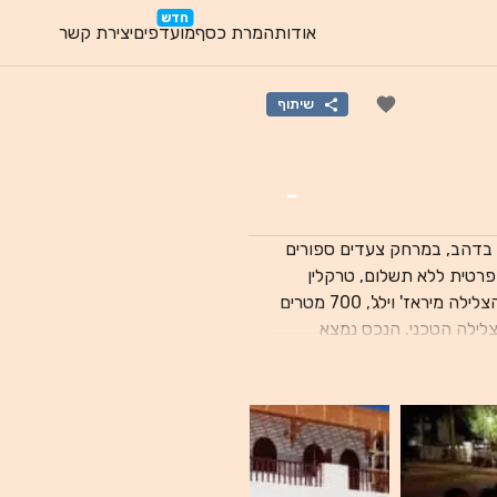
חדש
אודות
המרת כסף
מועדפים
יצירת קשר
שיתוף
-
 בדהב, במרחק צעדים ספורים
 פרטית ללא תשלום, טרקלין
משותף וגינה. מקום האירוח נמצא במרחק של כ-500 מטרים ממרכז הצלילה מיראז' וילג', 700 מטרים
S ו-700 מטרים מ-Tek Tribe - מרכז הצלילה הטכני. הנכס נמצא
בקרבת אטרקציות פופולריות כמו אתר הצלילה האדום רילקס, אתר הצלילה Lighthouse Dive Point
ו-Dahab Divers South Sinai Diver Centre. באכסניה, בכל חדר יש שולחן עבודה. ב-Nook, כל
ורחי מקום האירוח יכולים ליהנות מארוחת בוקר