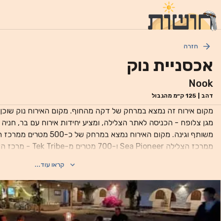
חזרה
אכסניית נוק
Nook
דהב
|
125
ק״מ מהגבול
מקום אירוח זה נמצא במרחק של דקה מהחוף. מקום האירוח נוק שוכן
מגן צלופח - הכניסה לאתר הצלילה, ומציע יחידות אירוח עם בר, חניה
ממרכז הצלילה ea Pioneer
קראו עוד...
החדרים כוללים מיזוג אוויר וחדר רחצה פרטי. א
קונטיננטלית.