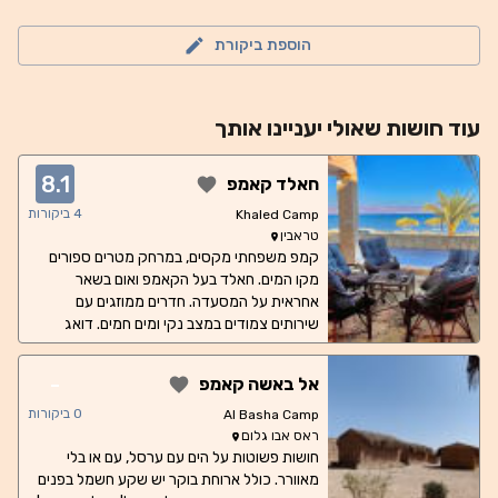
הוספת ביקורת
עוד
חושות
שאולי יעניינו אותך
8.1
חאלד קאמפ
4
ביקורות
Khaled Camp
טראבין
קמפ משפחתי מקסים, במרחק מטרים ספורים
מקו המים. חאלד בעל הקאמפ ואום בשאר
אחראית על המסעדה. חדרים ממוזגים עם
שירותים צמודים במצב נקי ומים חמים. דואג
להכל-טיולים, מוניות, איסוף מהגבול ועוד. מציעים
סמבוסק, דג, מקלובה ועוד שלל פינוקים
-
אל באשה קאמפ
0
ביקורות
Al Basha Camp
ראס אבו גלום
חושות פשוטות על הים עם ערסל, עם או בלי
מאוורר. כולל ארוחת בוקר יש שקע חשמל בפנים