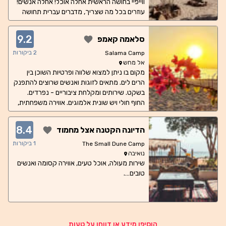
ווייפיי בחושה הראשית אחלה אוכל! אחלה אנשים!
עוזרים בכל מה שצריך, מדברים עברית תחושה
של בית. הקמפ יושב בול מול האיזור עם האלמוגים
הכי יפים
9.2
סלאמה קאמפ
2
ביקורות
Salama Camp
אל מחש
מקום בו ניתן למצוא שלווה ופרטיות השוכן בין
הרים לים. מתאים לזוגות ואנשים שרוצים להתפנק
בשקט. שירותים ומקלחת ציבוריים - נפרדים.
החוף חולי ויש שונית אלמוגים. אווירה משפחתית,
טיולים להרים.
8.4
הדיונה הקטנה אצל מחמוד
1
ביקורות
The Small Dune Camp
נואיבה
שירות מעולה, אוכל טעים, אווירה קסומה ואנשים
טובים….
הוסיפו מידע או דווחו על טעות