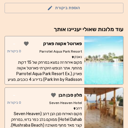
הוספת ביקורת
עוד
מלונות
שאולי יעניינו אותך
-
פארוטל אקווה פארק
ריזורט
0
ביקורות
Parrotel Aqua Park Resort
נאבק
מקום אירוח זה נמצא במרחק של 15 דקות
מהחוף. אתר הנופש היוקרתי פארוטל אקווה
פארק (Parrotel Aqua Park Resort Ex.
Park Inn by Radisson) בדירוג 4 כוכבים, מציע
אינטרנט אלחוטי חינם בלובי, חוף פרטי, שתי
אפשרויות לסעודה, פארק מים עם 25 מגלשות,
-
מלון סבן הבן
בריכות שחיה, בריכת גלים ומסלול אבובים.
החדרים המוארים באתר הנופש משלבים עיצוב
0
ביקורות
Seven Heaven Hotel
בסגנון ערבי עם מתקנים מודרניים. הם כוללים
דהב
מקום האירוח סבן הבן דהב (Seven Heaven
מרפסת פרטית, טלוויזיה עם ערוצי לוויין ובקרת
אקלים בשליטה אישית. חדרי הרחצה מצוידים
Hotel Dahab) ממוקם בלב כפר בדווי, במרחק
במוצרי טיפוח ייחודיים. מסעדת Aqua Piper
קצר מאד מחוף מושרבה (Mushraba Beach).