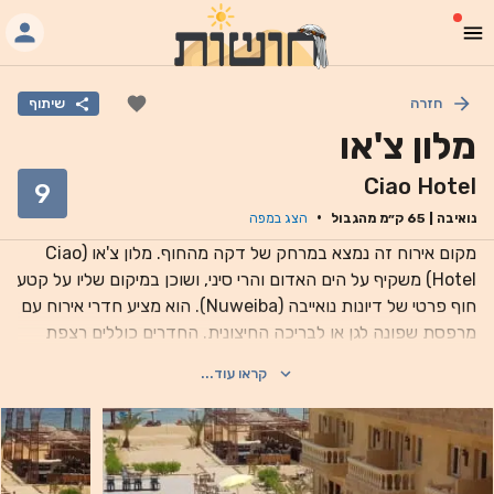
חזרה
שיתוף
מלון צ'או
Ciao Hotel
9
·
נואיבה
|
65
ק״מ מהגבול
הצג במפה
מקום אירוח זה נמצא במרחק של דקה מהחוף. מלון צ'או (Ciao
Hotel) משקיף על הים האדום והרי סיני, ושוכן במיקום שליו על קטע
חוף פרטי של דיונות נואייבה (Nuweiba). הוא מציע חדרי אירוח עם
מרפסת שפונה לגן או לבריכה החיצונית. החדרים כוללים רצפת
אריחים משובצת, ארונות בגדים מעץ עם פרטים אוריינטליים, חדר
קראו עוד...
רחצה פרטי וטלוויזיה בכבלים התלויה על הקיר. חלק מהחדרים
כוללים כניסה פרטית. ארוחת הבוקר מוגשת מדי יום לחדר האירוח,
ליד הבריכה או בחדר האוכל. הבר-מסעדה Lotus Beach מגיש
מנות מצריות, בינלאומיות ומאכלי ים. בית הקפה The Bedouin
כולל כריות רצפה ונרגילות. מקום האירוח כולל בריכה חיצונית