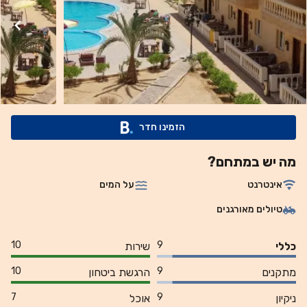
בעלת צורה חופשית עם אמבט עיסוי וטרסת שמש. פעילויות הפנאי
באתר כוללות מגוון סוגי ספורט מים, כדורעף חופים וטניס שולחן.
המלון מארגן טרקים בהרים ובמדבר כמו גם ספארי ג'יפים. מקום
האירוח נמצא במרחק של 1.4 ק"מ מהעיר ובמרחק של 4 ק"מ
צפונית לנמל נואייבה. לרשותכם גישה חופשית לאינטרנט אלחוטי
באזורים הציבוריים וחניה פרטית.
הזמינו חדר
מה יש במתחם?
אינטרנט
על המים
טיולים מאורגנים
10
9
כללי
שירות
10
9
מתקנים
הרגשת ביטחון
7
9
ניקיון
אוכל