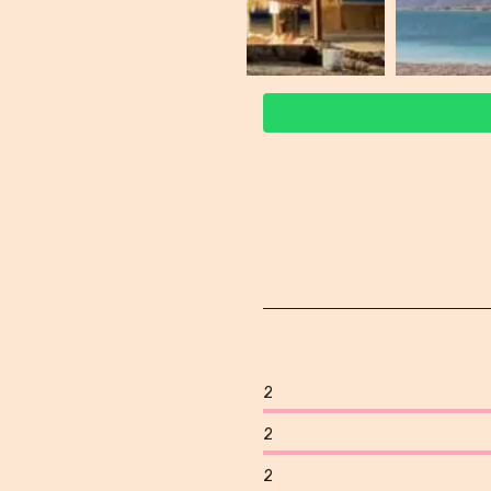
2
2
2