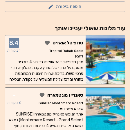
הוספת ביקורת
עוד
מלונות
שאולי יעניינו אותך
8.4
טרופיטל אואזיס
1
ביקורות
Tropitel Dahab Oasis
דהב
מלון טרופיטל דהב אואזיס בדירוג 4 כוכבים
ממוקם על החוף של מפרץ עקבה. למלון יש חוף
פרטי משלו, בריכת שחייה חיצונית המחוממת
בחורף ומרכז צלילה המשקיף על נקודת הצלילה
הכחולה. חדרי המלון ממוזגים וכוללים טלוויזיה
בלוויין ומרפסות המשקיפות על המפרץ או המדבר.
-
סאנרייז מונטמארה
המלון מציע גם מועדון בריאות, סאונה, חדר אדים
ועיסוי. יש מרכז קניות והמרת מט"ח במלון.
0
ביקורות
Sunrise Montemare Resort
האורחים יכולים להירגע עם משקאות בבר החוף או
שארם א-שייח
אתר הנופש סאנרייז מונטמארה (SUNRISE
בבר שלצד הבריכה. יש גם חדר אוכל ומרפסת
Montemare Resort -Grand Select) נמצא
שבה מוגשות ארוחות בוקר, צהריים וערב. לארוחות
בשארם א-שייח ומציע 4 בריכות חיצוניות, חוף
הערב יש נושא בינלאומי המשתנה באופן קבוע.