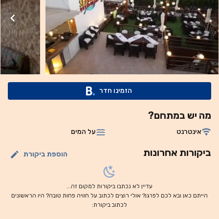
Sea Relax Dive Resort). מקום האירוח מציע שירות הסעות
בתשלום מ/אל נמל התעופה הקרוב ביותר, נמל התעופה
הבינלאומי שארם א-שייח (Sharm el-Sheikh), שנמצא במרחק
של 59 ק“מ.
הזמינו חדר
מה יש במתחם?
אינטרנט
על המים
ביקורות אחרונות
הוספת ביקורת
עדיין לא נכתבו ביקורות למקום זה...
הייתם כאן ובא לכם לפרגן? אולי רוצים לכתוב על חוויה פחות טובה? היו הראשונים
לכתוב ביקורת: