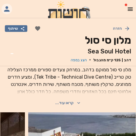
חזרה
שיתוף
מלון סי סול
Sea Soul Hotel
-
·
דהב
|
125
ק״מ מהגבול
הצג במפה
מלון סי סול ממוקם בדהב, במרחק צעדים ספורים ממרכז הצלילה
טק טרייב (Tek Tribe - Technical Dive Centre), ומציע חדרים
ממוזגים, טרקלין משותף, מטבח משותף, שירות חדרים, אינטרנט
אלחוטי חינם בכל האזורים וחדרי משפחה. כל חדר כולל ארון
בגדים וחדר רחצה פרטי. המלון מגיש ארוחת בוקר קונטיננטלית
קראו עוד...
וארוחת בוקר צמחונית מדי יום. המלון מציע טרסה באתר, והאזור
פופולרי לרכיבה על אופניים, אותם תוכלו לשכור במלון. נקודות עניין
פופולריות בקרבת מקום האירוח כוללות את מרכז הצלילה סי פיוניר
(Sea Pioneer Dive Centre), נקודת הכניסה לאתר הצלילה
לייטהאוס (Lighthouse Dive) ואתר הצלילה רד סי רילקס (Red