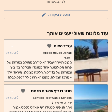
לכתוב ביקורת:
הוספת ביקורת
עוד
מלונות
שאולי יעניינו אותך
-
עביד האוס
0
ביקורות
Abeed House Dahab
דהב
מקום האירוח עביד האוס דהב ממוקם במרחק של
פחות מקילומטר אחד ממועדון הצלילה בלו ביץ'
ובמרחק של 12 דקות הליכה מצוללני מיראז' וילג'
- מרכז הצלילה. מקום האירוח כולל דלפק קבלה
הפועל 24 שעות ביממה, ומספק לאורחים גם
מסעדה. הנכס קרוב לאטרקציות פופולריות כמו
-
סנטידו ריף אואזיס סנסס
ריף 2000 Dive Club, Sea Pioneer Dive
אקווה פארק
Center ו-Red Sea Relax Dive Resort.
0
ביקורות
Sentido Reef Oasis Senses
נקודות עניין פופולריות בקרבת המלון כוללות
שארם א-שייח
Dive Urge - Dive Centre, Eel Garden -
אתר הנופש ’סנטידו ריף אואזיס סנסס אקווה