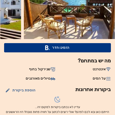
מנמל התעופה הבינלאומי של שארם א-שייח' (Sharm El Sheikh
International Airport). חניה ציבורית זמינה בחינם במיקום
סמוך.
הזמינו חדר
מה יש במתחם?
אינטרנט
שנירקול בחוף
על המים
טיולים מאורגנים
ביקורות אחרונות
הוספת ביקורת
עדיין לא נכתבו ביקורות למקום זה...
הייתם כאן ובא לכם לפרגן? אולי רוצים לכתוב על חוויה פחות טובה? היו הראשונים