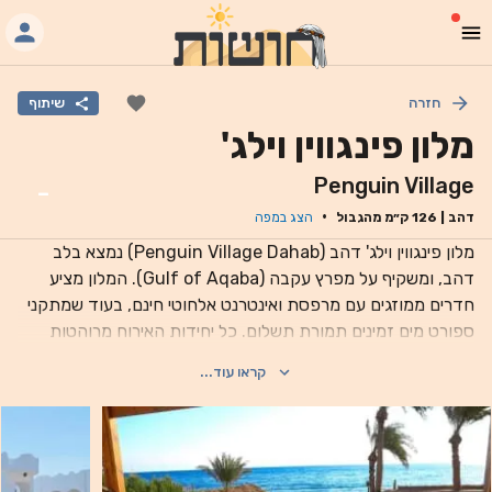
חזרה
שיתוף
מלון פינגווין וילג'
Penguin Village
-
·
דהב
|
126
ק״מ מהגבול
הצג במפה
מלון פינגווין וילג' דהב (Penguin Village Dahab) נמצא בלב
דהב, ומשקיף על מפרץ עקבה (Gulf of Aqaba). המלון מציע
חדרים ממוזגים עם מרפסת ואינטרנט אלחוטי חינם, בעוד שמתקני
ספורט מים זמינים תמורת תשלום. כל יחידות האירוח מרוהטות
בפשטות, ורוב החדרים כוללים מיני בר וחדר רחצה פרטי עם
קראו עוד...
מקלחת. תוכלו לסעוד במסעדת Penguin, המגישה תפריט
א-לה-קארט, ומספקת שירות חדרים 24 שעות ביממה. תוכלו
ליהנות על פי בקשה ממתקני צלילה, שנורקלינג וגלישת רוח, וניתן
לארגן טיולים מקומיים בדלפק המידע לתיירים. מקום האירוח נמצא
במרחק של 5 דקות נסיעה מתחנת האוטובוס של דהב ו-100 ק“מ