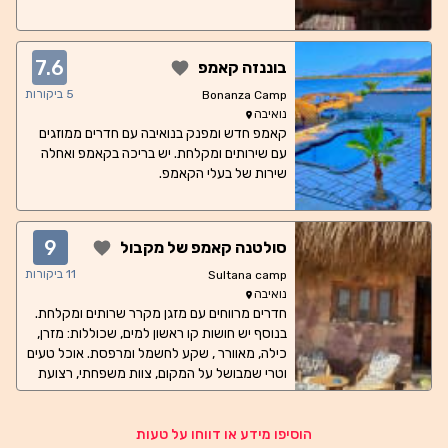
7.6
בוננזה קאמפ
5
ביקורות
Bonanza Camp
נואיבה
קאמפ חדש ומפנק בנואיבה עם חדרים ממוזגים
עם שירותים ומקלחת. יש בריכה בקאמפ ואחלה
שירות של בעלי הקאמפ.
9
סולטנה קאמפ של מקבול
11
ביקורות
Sultana camp
נואיבה
חדרים מרווחים עם מזגן מקרר שרותים ומקלחת.
בנוסף יש חושות קו ראשון למים, שכוללות: מזרן,
כילה, מאוורר , שקע לחשמל ומרפסת. אוכל טעים
וטרי שמבושל על המקום, צוות משפחתי, רצועת
חוף חולית וכניסה למים נוחה לשינרקול.
הוסיפו מידע או דווחו על טעות