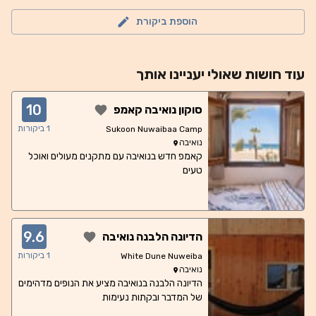
הוספת ביקורת
עוד
חושות
שאולי יעניינו אותך
10
סוקון נואיבה קאמפ
1
ביקורות
Sukoon Nuwaibaa Camp
נואיבה
קאמפ חדש בנואיבה עם מתקנים מעולים ואוכל
טעים
9.6
הדיונה הלבנה נואיבה
1
ביקורות
White Dune Nuweiba
נואיבה
הדיונה הלבנה בנואיבה מציע את הנופים מדהימים
של המדבר ובקתות נעימות