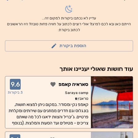
עדיין לא נכתבו ביקורות למקום זה...
הייתם כאן ובא לכם לפרגן? אולי רוצים לכתוב על חוויה פחות טובה? היו הראשונים
לכתוב ביקורת:
הוספת ביקורת
עוד
חושות
שאולי יעניינו אותך
9.6
סאראיה קאמפ
3
ביקורות
Saraya camp
טראבין
קאמפ נקי ומסודר. במקום ניתן למצוא חושות,
בונגלוס וגם חדרים ממוזגים עם שירותים ומקלחת
פרטיים. ג'יבריל והצוות ידאגו לכל מה שאתם
צריכים - מטיולים ועד הסעות והמלצות. (בנוסף
ניתן לבקש לבשל במטבח לכשרים מבינינו)