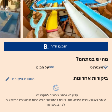
אותם ניתן לארגן במרכז הצלילה של המלון. חניה פרטית ללא
תשלום זמינה באתר. אתר הנופש נמצא במרחק של 25 דקות
נסיעה ממרכז נעמה ביי (Naama Bay Centre) ו-10 דקות נסיעה
מנמל התעופה הבינלאומי שארם א-שייח (Sharm El-Sheikh).
הזמינו חדר
מה יש במתחם?
אינטרנט
על המים
ביקורות אחרונות
הוספת ביקורת
עדיין לא נכתבו ביקורות למקום זה...
הייתם כאן ובא לכם לפרגן? אולי רוצים לכתוב על חוויה פחות טובה? היו הראשונים
לכתוב ביקורת: