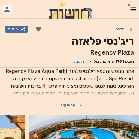
חזרה
שיתוף
ריג'נסי פלאזה
Regency Plaza
-
·
נאבק
|
175
ק״מ מהגבול
הצג במפה
אתר הנופש והספא ריג'נסי פלאזה (Regency Plaza Aqua Park
and Spa Resort) בדירוג 4 כוכבים ממוקם במפרץ נאבק בחצי
האי סיני, בינות לגנים שופעים ומציע חוף פרטי, 4 בריכות חיצוניות
ו-5 מסעדות המגישות מנות בינלאומיות. חדרי האירוח מעוצבים
בגוונים חמים וכוללים מרפסת או טרסה, חדר רחצה מפואר משיש
קראו עוד...
ומכונת תה/קפה. חלקם כוללים נופים פנורמיים של הים האדום.
המסעדה הבינלאומית Camello מגישה מטבח איטלקי אותנטי,
בעוד שמסעדת Falafel Oriental כוללת טרסה ומגישה מנות
מצריות ומזרחיות עשירות. ניתן לסעוד בפנים או באוויר הפתוח.
תוכלו ליהנות ממגוון פעילויות ספורט מים ושיט בסירת ספארי,