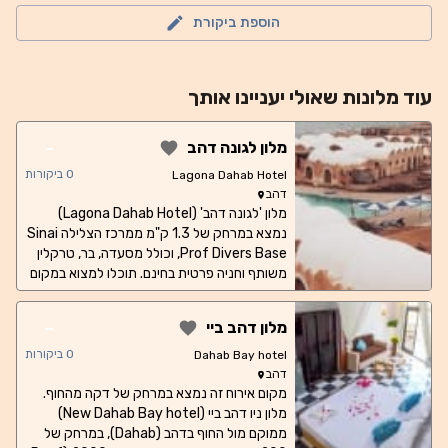
הוספת ביקורת
עוד
מלונות
שאולי יעניינו אותך
-
מלון לגונה דהב
0
ביקורות
Lagona Dahab Hotel
דהב
מלון 'לגונה דהב' (Lagona Dahab Hotel)
נמצא במרחק של 1.3 ק"מ ממרכז הצלילה Sinai
Prof Divers Base, וכולל מסעדה, בר, טרקלין
משותף וחניה פרטית בחינם. תוכלו למצוא במקום
האירוח מתקנים כמו גינה, אזור חוף פרטי,
מתקנים למנגל, דלפק קבלה שפועל 24 שעות
-
מלון דהב ביי
ביממה, שירות חדרים ושירות המרת מט"ח. חדרי
האירוח ממוזגים, וביחידות מסוימות יש טרסה.
0
ביקורות
Dahab Bay hotel
תוכלו ליהנות במקום האירוח מארוחת בוקר חלאל.
דהב
זה מקום אירוח בדירוג 2 כוכבים, שכולל בריכה
מקום אירוח זה נמצא במרחק של דקה מהחוף.
מלון ניו דהב ביי (New Dahab Bay hotel)
מקורה ומתקני שעשועים לילדים וילדות. תוכלו
לצאת לפעילויות כמו שנורקלינג ורכיבה על
ממוקם מול החוף בדהב (Dahab), במרחק של