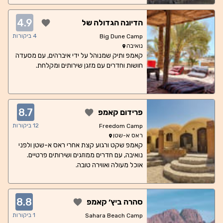
4.9
הדיונה הגדולה של
איברהים
4
ביקורות
Big Dune Camp
נואיבה
קאמפ ותיק שמנוהל על ידי איברהים, עם מסעדה
חושות וחדרים עם מזגן שירותים ומקלחת.
8.7
פרידום קאמפ
12
ביקורות
Freedom Camp
ראס א-שטן
קאמפ שקט ורגוע קצת אחרי ראס א-שטן ולפני
נואיבה, עם חדרים ממוזגים ושירותים פרטיים.
אוכל מעולה ואווירה טובה.
8.8
סהרה ביץ׳ קאמפ
1
ביקורות
Sahara Beach Camp