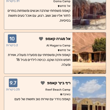
31
ביקורות
Goma Camp
אל מחש
קאמפ משפחתי שהרבה אנשים ומשפחות בוחרים
לחזור אליו שוב ושוב. רגוע, עם אוכל טעים וחושות
בסיסיות.
10
אל מגרה קאמפ
2
ביקורות
Al Magarra Camp
אל מחש
קאמפ ותיק ומשפחתי עם מסעדה מעולה, אווירת
חופש והרבה שקט. כניסה לילדים מגיל 16
ומעלה.
9.7
ריף ביץ׳ קאמפ
25
ביקורות
Reef Beach Camp
נואיבה
קאמפ נהדר עם שירות טוב וחושות של פעם