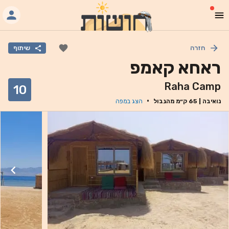
חזרה
שיתוף
ראחא קאמפ
Raha Camp
10
·
נואיבה
|
65
ק״מ מהגבול
הצג במפה