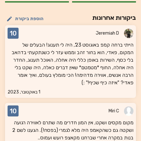
ביקורות אחרונות
הוספת ביקורת
10
Jeremiah D
הייתי ברחה קמפ באוגוסט 23', היה לי תענוג! הבעלים של
המקום, פאדי, הוא בחור זהב וממש עזר לי כשנתקעתי בדהאב
בלי כסף, השירות באופן כללי היה אחלה, האוכל תענוג, החדר
היה אחלה, החוף *מטמטם* שאין דברים כאלה, היה שקט בלי
הרבה אנשים, אווירה מדהימה! הכי מומלץ בעולם, ואיך אומר
פאדי? "איזה כיף שכיף!" :)
1 באוקטובר, 2023
10
Miri C
מקום מקסים ושקט, אין המון חדרים מה שתרם לאווירה רגועה
ושקטה גם כשהקאמפ היה מלא לגמרי (בפסח!). הגענו לשם 2
בנות במקרה אחרי שברחנו מקאצפ רועש ועמוס..