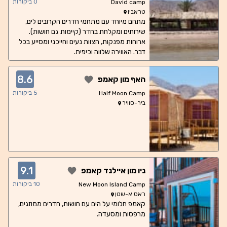
0
ביקורות
David camp
טראבין
מתחם מיוחד עם מתחמי חדרים הקרובים לים,
שירותים ומקלחת בחדר (קיימות גם חושות).
ארוחות מפנקות, הצוות נעים וחייכני ומסייע בכל
דבר. האווירה שלווה וכיפית.
8.6
האף מון קאמפ
5
ביקורות
Half Moon Camp
ביר-סוויר
9.1
ניו מון איילנד קאמפ
10
ביקורות
New Moon Island Camp
ראס א-שטן
קאמפ חלומי על הים עם חושות, חדרים ממוזגים,
מרפסות ומסעדה.