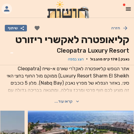
חזרה
שיתוף
קליאופטרה לאקשרי ריזורט
Cleopatra Luxury Resort
-
·
נאבק
|
178
ק״מ מהגבול
הצג במפה
אתר הנופש קליאופטרה לאקז'רי שארם א-שייח (Cleopatra
Luxury Resort Sharm El Sheikh) ממוקם מול החוף בחצי האי
סיני, באזור הנפלא של מפרץ נאבק (Nabq Bay). מלון 5 כוכבים
זה מציע לכם חוף פרטי ומרכז צלילה, ומתגאה בבריכה גדולה עם
שפת אינסוף וב-10 אפשרויות לאוכל ולשתייה. נמל התעופה מרוחק
קראו עוד...
7 ק"מ משם. חדרי המלון מציעים עיצוב אלגנטי, טלוויזיות בלוויין עם
מסך שטוח, מיזוג אוויר ומיני בר. אתר הנופש זה בשארם א-שייח
(Sharm El Sheikh), מציע תוכנית הפעלה מלאת אירועים, לרבות
מפגשי התעמלות מים (aqua fit) בבקרים. ילדים יוכלו ליהנות
מבריכה משלהם. אתר הנופש נמצא במרחק 17 ק"מ ממפרץ נעמה