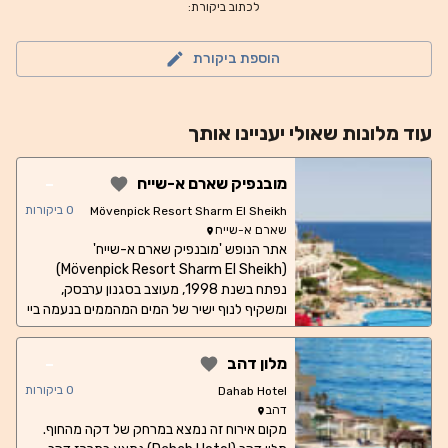
לכתוב ביקורת:
הוספת ביקורת
עוד
מלונות
שאולי יעניינו אותך
-
מובנפיק שארם א-שייח
0
ביקורות
Mövenpick Resort Sharm El Sheikh
שארם א-שייח
אתר הנופש 'מובנפיק שארם א-שייח'
(Mövenpick Resort Sharm El Sheikh)
נפתח בשנת 1998, מעוצב בסגנון ערבסק,
ומשקיף לנוף ישיר של המים המהממים בנעמה ביי
(Naama Bay) ולנוף פנורמי רחב של כל המפרץ.
זה מקום אירוח מושלם לחופשה שלווה וחסרת
-
מלון דהב
דאגות, עם חדרים בעיצוב פשוט ואותנטי, בריכת
שחייה מחוממת, חוויה קולינרית ייחודית ונהדרת,
0
ביקורות
Dahab Hotel
5 חופים ומגוון פעילויות ספורט מים. מסעדת El
דהב
Kababgy מגישה מאכלים מהמטבח המזרחי
מקום אירוח זה נמצא במרחק של דקה מהחוף.