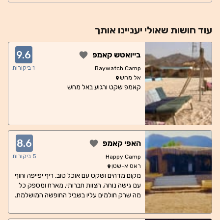
עוד
חושות
שאולי יעניינו אותך
9.6
בייואטש קאמפ
1
ביקורות
Baywatch Camp
אל מחש
קאמפ שקט ורגוע באל מחש
8.6
האפי קאמפ
5
ביקורות
Happy Camp
ראס א-שטן
מקום מדהים ושקט עם אוכל טוב. ריף יפייפה וחוף
עם גישה נוחה. הצוות חברותי, מארח ומספק כל
מה שרק חולמים עליו בשביל החופשה המושלמת.