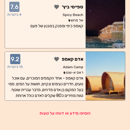
7.6
ספייסי ביץ׳
4
ביקורות
Spicy Beach
אל מחש
קאמפ כיפי ומפנק בסגנון של פעם
9.2
אדם קאמפ
15
ביקורות
Adam Camp
ראס א-שטן
אדם קאמפ - אחד הקמפים המוכרים, עם אוכל
טעים, חדרים נעימים ונקיים, חושות על המים. סמי
בעל המקום בן אדם מדהים, מדבר עברית שוטף.
טווח מחירים כ80 שקלים לאדם כולל ארוחת
בוקר בחדר עם שירותים מקלחת ומזגן (קיימים
חדרים ל2, ל3 ול4) טווח מחירים לארוחת ערב
כ-40 שקלים
הוסיפו מידע או דווחו על טעות